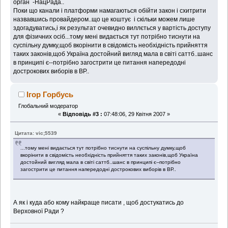
орган -НацРада..
Поки що канали і платформи намагаються обійти закон і схитрити
назвавшись провайдером..що це коштує і скільки можем лише
здогадуватись,і як результат очевидно виллється у вартість доступу
для фізичних осіб...тому мені видається тут потрібно тиснути на
суспільну думку,щоб вкорінити в свідомість необхідність прийняття
таких законів,щоб Україна достойний вигляд мала в світі саттб..шанс
в принципі є--потрібно загострити це питання напередодні
дострокових виборів в ВР..
Ігор Горбусь
Глобальний модератор
«
Відповідь #3 :
07:48:06, 29 Квітня 2007 »
Цитата: vic;5539
...тому мені видається тут потрібно тиснути на суспільну думку,щоб
вкорінити в свідомість необхідність прийняття таких законів,щоб Україна
достойний вигляд мала в світі саттб..шанс в принципі є--потрібно
загострити це питання напередодні дострокових виборів в ВР..
А як і куда або кому найкраще писати , щоб достукатись до
Верховної Ради ?