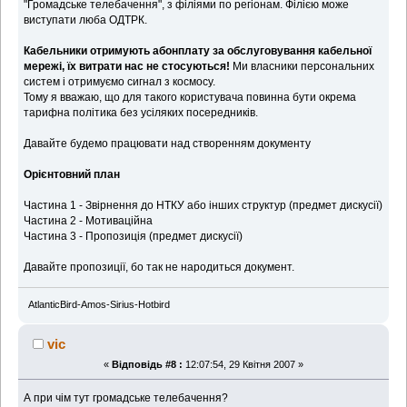
"Громадське телебачення", з філіями по регіонам. Філією може
виступати люба ОДТРК.
Кабельники отримують абонплату за обслуговування кабельної
мережі, їх витрати нас не стосуються!
Ми власники персональних
систем і отримуємо сигнал з космосу.
Тому я вважаю, що для такого користувача повинна бути окрема
тарифна політика без усіляких посередників.
Давайте будемо працювати над створенням документу
Орієнтовний план
Частина 1 - Звірнення до НТКУ або інших структур (предмет дискусії)
Частина 2 - Мотиваційна
Частина 3 - Пропозиція (предмет дискусії)
Давайте пропозиції, бо так не народиться документ.
AtlanticBird-Amos-Sirius-Hotbird
vic
«
Відповідь #8 :
12:07:54, 29 Квітня 2007 »
А при чім тут громадське телебачення?