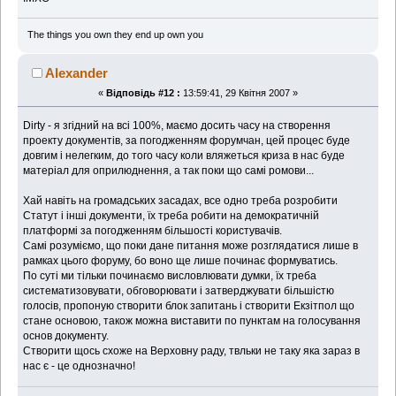
The things you own they end up own you
Alexander
«
Відповідь #12 :
13:59:41, 29 Квітня 2007 »
Dirty - я згідний на всі 100%, маємо досить часу на створення
проекту документів, за погодженням форумчан, цей процес буде
довгим і нелегким, до того часу коли вляжеться криза в нас буде
матеріал для оприлюднення, а так поки що самі ромови...
Хай навіть на громадських засадах, все одно треба розробити
Статут і інші документи, їх треба робити на демократичній
платформі за погодженням більшості користувачів.
Самі розуміємо, що поки дане питання може розглядатися лише в
рамках цього форуму, бо воно ще лише починає формуватись.
По суті ми тільки починаємо висловлювати думки, їх треба
систематизовувати, обговорювати і затверджувати більшістю
голосів, пропоную створити блок запитань і створити Екзітпол що
стане основою, також можна виставити по пунктам на голосування
основ документу.
Створити щось схоже на Верховну раду, твльки не таку яка зараз в
нас є - це однозначно!