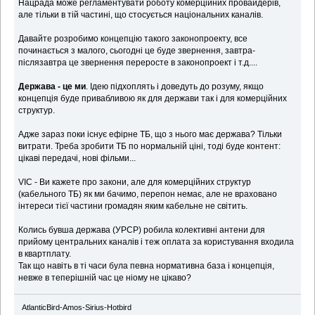
Нацрада може регламентувати роботу комерційних провайдерів,
але тільки в тій частині, що стосується національних каналів.
Давайте розробимо концепцію такого законопроекту, все
починається з малого, сьогодні це буде звернення, завтра-
післязавтра це звернення переросте в законопроект і т.д....
Держава - це ми
. Ідею підхоплять і доведуть до розуму, якщо
концепція буде привабливою як для держави так і для комерційних
структур.
Адже зараз поки існує ефірне ТБ, що з нього має держава? Тільки
витрати. Треба зробити ТБ по нормальній ціні, тоді буде контент:
цікаві передачі, нові фільми...
VIC - Ви кажете про закони, але для комерційних структур
(кабельного ТБ) як ми бачимо, перепон немає, але не враховано
інтереси тієї частини громадян яким кабельне не світить.
Колись бувша держава (УРСР) робила колективні антени для
прийому центральних каналів і теж оплата за користування входила
в квартплату.
Так що навіть в ті часи була певна нормативна база і концепція,
невже в теперішній час це ніому не цікаво?
AtlanticBird-Amos-Sirius-Hotbird