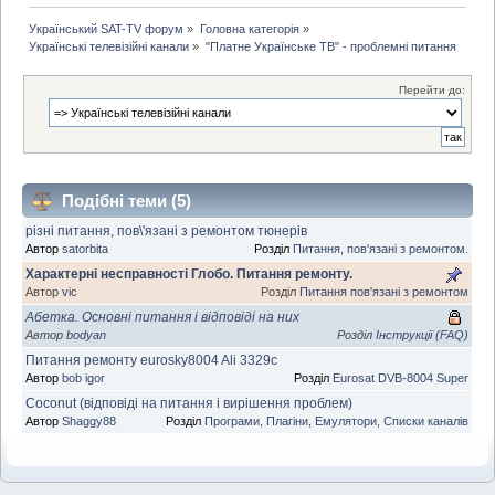
Український SAT-TV форум
»
Головна категорія
»
Українські телевізійні канали
»
"Платне Українське ТВ" - проблемні питання
Перейти до:
Подібні теми (5)
різні питання, пов\'язані з ремонтом тюнерів
Автор
satorbita
Розділ
Питання, пов'язані з ремонтом.
Характерні несправності Глобо. Питання ремонту.
Автор
vic
Розділ
Питання пов'язані з ремонтом
Абетка. Основні питання і відповіді на них
Автор
bodyan
Розділ
Інструкції (FAQ)
Питання ремонту eurosky8004 Ali 3329c
Автор
bob igor
Розділ
Eurosat DVB-8004 Super
Coconut (відповіді на питання і вирішення проблем)
Автор
Shaggy88
Розділ
Програми, Плагіни, Емулятори, Списки каналів