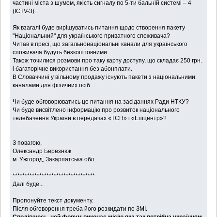
частині міста з шумом, якість сигналу по 5-ти бальній системі – 4
(ICTV-3).
Як взагалі буде вирішуватись питання щодо створення пакету
"Національний" для українського приватного споживача?
Читав в пресі, що загальнонаціональні канали для українського
споживача будуть безкоштовними.
Також точилися розмови про таку карту доступу, що складає 250 грн.
і багаторічне використання без абонплати.
В Словаччині у вільному продажу існують пакети з національними
каналами для фізичних осіб.
Чи буде обговорюватись це питання на засіданнях Ради НТКУ?
Чи буде висвітлено інформацію про розвиток національного
телебачення України в передачах «ТСН» і «Епіцентр»?
З повагою,
Олександр Березнюк
м. Ужгород, Закарпатська обл.
**********************************
Далі буде...
Пропонуйте текст документу.
Після обговорення треба його розкидати по ЗМІ.
Сподіваюсь, цей форум виконає місію яка так потрібна українцям.