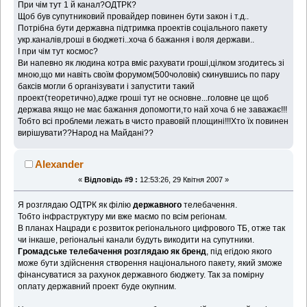
При чім тут 1 й канал?ОДТРК?
Щоб був супутниковий провайдер повинен бути закон і т.д..
Потрібна бути державна підтримка проектів соціального пакету
укр.каналів,гроші в бюджеті..хоча б бажання і воля держави..
І при чім тут космос?
Ви напевно як людина котра вміє рахувати гроші,цілком згодитесь зі
мною,що ми навіть своїм форумом(500чоловік) скинувшись по пару
баксів могли б організувати і запустити такий
проект(теоретично),адже гроші тут не основне...головне це щоб
держава якщо не має бажання допомогти,то най хоча б не заважає!!!
Тобто всі проблеми лежать в чисто правовій площині!!!Хто їх повинен
вирішувати??Народ на Майдані??
Alexander
«
Відповідь #9 :
12:53:26, 29 Квітня 2007 »
Я розглядаю ОДТРК як філію
державного
телебачення.
Тобто інфраструктуру ми вже маємо по всім регіонам.
В планах Нацради є розвиток регіонального цифрового ТБ, отже так
чи інкаше, регіональні канали будуть викодити на супутники.
Громадське телебачення розглядаю як бренд
, під егідою якого
може бути здійснення створення національного пакету, який зможе
фінансуватися за рахунок державного бюджету. Так за помірну
оплату державний проект буде окупним.