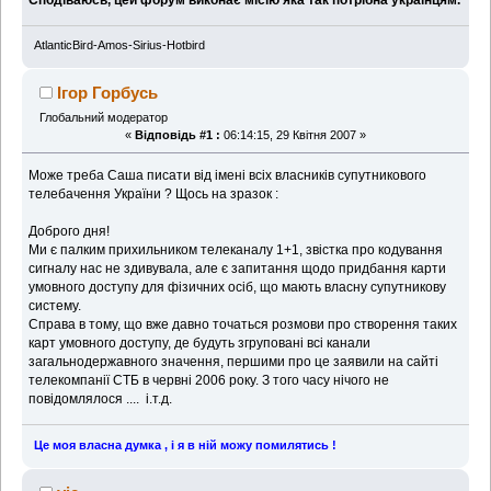
AtlanticBird-Amos-Sirius-Hotbird
Ігор Горбусь
Глобальний модератор
«
Відповідь #1 :
06:14:15, 29 Квітня 2007 »
Може треба Саша писати від імені всіх власників супутникового
телебачення України ? Щось на зразок :
Доброго дня!
Ми є палким прихильником телеканалу 1+1, звістка про кодування
сигналу нас не здивувала, але є запитання щодо придбання карти
умовного доступу для фізичних осіб, що мають власну супутникову
систему.
Справа в тому, що вже давно точаться розмови про створення таких
карт умовного доступу, де будуть згруповані всі канали
загальнодержавного значення, першими про це заявили на сайті
телекомпанії СТБ в червні 2006 року. З того часу нічого не
повідомлялося .... і.т.д.
Це моя власна думка , і я в ній можу помилятись !