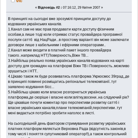
vic
«
Відповідь #2 :
07:16:12, 29 Квітня 2007 »
В принципі на сьогодні вже зрозумілі принципи доступу до
кодованих українських каналів.
1.Канал сам не має прав продавати карти доступу фізичним
особам,а лише тоді коли отримає статус провайдера програмної
послуги саттб від НацРади...в простому варіанті він може заключати
договори лише з кабельними і ефірними операторами..
2.Канал може входити в платний пакет іншого провайдера
такого..наприклад НТТ,Поверхность,Віжн ТВ...
3.Найбільш реально поява українських каналів кодованих на карті
доступу для громадян на платформі Віжн ТВ і Поверхность..можливо
зрушиться і НТТ..
4.Цікаво також як буде розвиватись платформа Укркосмос 39град,,де
в принципі повинні розміщатись регіональні телекомпанії..тут
заявлено кодування бісс...
5.Найбільш цікаво коли власне розгорнеться українська
платформа,де скоріше і власне коли:влітку,восени..на слідуючий рік?
Ще цікавіше почути коментар про перспективи розвитку саттб і
власне українських каналів,плани телекомпаній,перспективи..тут
мені видається потрібно зробити наголос в листі.
На сьогоднішній день фактором стримування розвитку українських
платних платформ являється Верховна Рада (відсутність законів,в
тому числі і поняття супутниковий оператор!!),а також контрольний