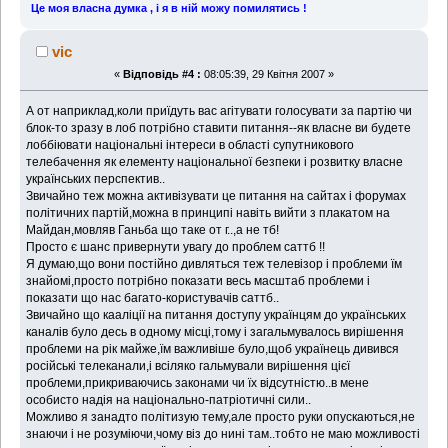
Це моя власна думка , і я в ній можу помилятись !
vic
«
Відповідь #4 :
08:05:39, 29 Квітня 2007 »
А от наприклад,коли приїдуть вас агітувати голосувати за партію чи
блок-то зразу в лоб потрібно ставити питання--як власне ви будете
лоббіювати національні інтереси в області супутникового
телебачення як елементу національної безпеки і розвитку власне
українських перспектив..
Звичайно теж можна активізувати це питання на сайтах і форумах
політичних партій,можна в принципі навіть вийти з плакатом на
Майдан,мовляв Ганьба що таке от г..,а не тб!
Просто є шанс привернути увагу до проблем саттб !!
Я думаю,що вони постійно дивляться теж телевізор і проблеми їм
знайомі,просто потрібно показати весь масштаб проблеми і
показати що нас багато-користувачів саттб..
Звичайно що кааліції на питання доступу українцям до українських
каналів було десь в одному місці,тому і загальмувалось вирішення
проблеми на рік майже,їм важливіше було,щоб українець дивився
російські телеканали,і всіляко гальмували вирішення цієї
проблеми,прикриваючись законами чи їх відсутністю..в мене
особисто надія на національно-патріотичні сили..
Можливо я занадто політизую тему,але просто руки опускаються,не
знаючи і не розуміючи,чому віз до нині там..тобто не маю можливості