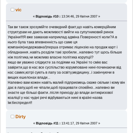
vic
«
Відповідь #10 :
13:34:46, 29 Квітня 2007 »
Так ви також зрозумійте очевидний факт,що навіть комерційним
структурам не дають можливості вийти на супутниковий ринок
України!!!Я вже замахав наприклад адміна Поверхності коли?А в
нього була така впевненність що саме ця
компанія(недержавна!)перша отримає ліцензію на продаж карт і
обладнання..навіть розділи такі зробили...напевно тут щось більше
ніж політика,чи можливо власне політика корупції?
якщо ви уважно слідкуєте за подіями на Україні то смію вас
завірити,що в нас все суспільство корумповане нині-починаючи від
нас самих,котрі сують в лапу за освіту,медицину...і закінчуючи в
вищих ешелонах влади...
Напевно вам кожен навіть малий підприємець скаже скільки і кому він
дає в лапу,щоб не чіпали,щоб працювати спокійно...напевно ви
знаєте ще більші факти..після приходу до влади антикризової
коаліції у нас чудні речі відбуваються нині в країні-назва
їм:беспредел!!
Dirty
«
Відповідь #11 :
13:41:17, 29 Квітня 2007 »