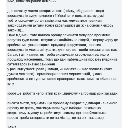
імхо, шлях вибраний невірний
для початку маємо створити союз (спілку, обєднання тощо)
користувачів супутникового тб України чи щось в цьому дусі
тобто юридичну організацію, яка має керуватися певними
законодавчими актами (союз кабельщиків діє ж на основі якихось
законів!)...
і вже від імені того нашого органу починати мову про проблеми
попутно туди мають вступити якнайбільше людей, в першу чергу це
зробимо ми, установщики, продавці, форумчани, простих
користувачів можна агітувати...для чого це - щоби показати, що нас
багато і ці питання, які треба вирішувати стосуються великого
прошарку населення....тому що дані кабельщиків про к-ть власників
сателітарок значно занижені
у разі відсутності реакції влади, чи небажанні нас помічати (таке
думаю можливо) - організація певних мирних акцій, цікаво
зроблених, а не тупе махання прапорами, плакатами та збирання в
кучу
коротше, роботи непочатий край...причому на громадських засадах
писати листи, піднімати цю проблему аккурат під вибори - значного
ефекту не дасть, максимум поки буде виборча лихоманка
звертатимуть увагу та робитимуть вигляд що переймаються
проект треба створювати не на місяць, не на рік - назавжди
ІМХО