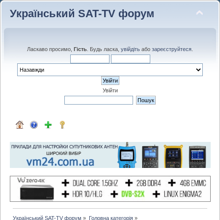
Український SAT-TV форум
Ласкаво просимо,
Гість
. Будь ласка,
увійдіть
або
зареєструйтеся
.
Увійти
Український SAT-TV форум
»
Головна категорія
»