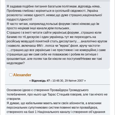
Я задавав подібне питання багатьом політикам..відповідь ніяка..
Проблема глибока і коріниться в суспільній свідомості..Україна
розколота і немає єдності..немає,що дуже страшно,національної
гордості,гідності!!
Я часто читаю, наприклад,польські форуми і мені ніяково,що їм
просто нецікаві інші канали,крім польських..
Страшно і в інеті читати сайти українські,форуми...страшно коли
бачимо по тб дискусію і один українець тут же переходить на
російську мову,щоб понятнєй стать дисскутанту......аналогічно кругом
і навколо..включаєш ФМ і ..попса чи "мурка",фєня..кручу частоти-
-....страшно,що все українське і не престижне і не комерційне,і саме
страшніше,що ми самі себе не поважаємо і робим як ситніше і
грошовитіше..але поляк так би ніколи не поступив!!Невже ми такі
недолюдки?
Alexander
«
Відповідь #7 :
10:48:30, 29 Квітня 2007 »
Основною ідеєю є створення Провайдера Громадського
телебачення, про нього ще Тарас Стецьків говорив, але так нічого не
створили.
Я думаю, що кабельники мають мати своїх абонентів, а власники
персональних супутникових систем повинні мати провайдера,
створеного на базі 1 Національного каналу і створення об’єднання