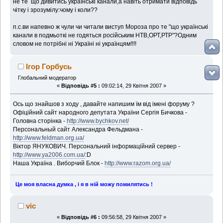
не те що дивитись українські канали,а навіть отримати відповідь
чітку і зрозумілу:чому і коли??
п.с.ви напевно ж чули чи читали виступ Мороза про те "що українські
канали в подмьоткі не годяться російським НТВ,ОРТ,РТР"?Одним
словом не потрібні ні Україні ні українцям!!!!
Ігор Горбусь
Глобальний модератор
«
Відповідь #5 :
09:02:14, 29 Квітня 2007 »
Ось що знайшов з ходу , давайте напишим їм від імені форуму ?
Офіційний сайт народного депутата України Сергія Бичкова -
Головна сторінка -
http://www.bychkov.net/
Персональный сайт Александра Фельдмана -
http://www.feldman.org.ua/
Віктор ЯНУКОВИЧ. Персональний інформаційний сервер -
http://www.ya2006.com.ua/
:D
Наша Україна . Виборчий Блок -
http://www.razom.org.ua/
Це моя власна думка , і я в ній можу помилятись !
vic
«
Відповідь #6 :
09:56:58, 29 Квітня 2007 »