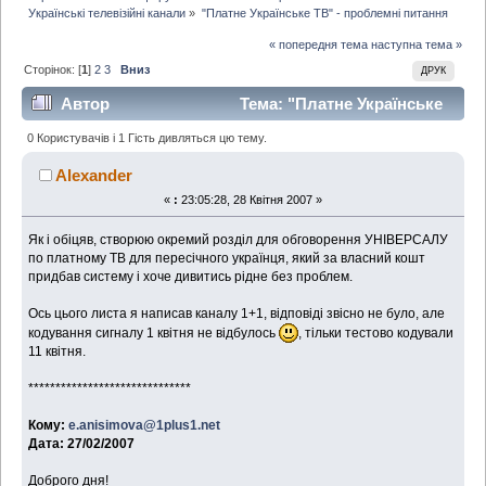
Українські телевізійні канали
»
"Платне Українське ТВ" - проблемні питання
« попередня тема
наступна тема »
Сторінок: [
1
]
2
3
Вниз
ДРУК
Автор
Тема: "Платне Українське
ТВ" - проблемні питання (Прочитано 16858 раз)
0 Користувачів і 1 Гість дивляться цю тему.
Alexander
«
:
23:05:28, 28 Квітня 2007 »
Як і обіцяв, створюю окремий розділ для обговорення УНІВЕРСАЛУ
по платному ТВ для пересічного українця, який за власний кошт
придбав систему і хоче дивитись рідне без проблем.
Ось цього листа я написав каналу 1+1, відповіді звісно не було, але
кодування сигналу 1 квітня не відбулось
, тільки тестово кодували
11 квітня.
******************************
Кому:
e.anisimova@1plus1.net
Дата: 27/02/2007
Доброго дня!