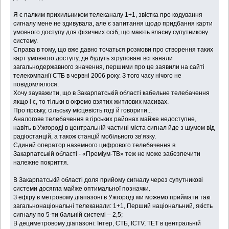
Я є палким прихильником телеканалу 1+1, звістка про кодування
сигналу мене не здивувала, але є запитання щодо придбання карти
умовного доступу для фізичних осіб, що мають власну супутникову
систему.
Справа в тому, що вже давно точаться розмови про створення таких
карт умовного доступу, де будуть згруповані всі канали
загальнодержавного значення, першими про це заявили на сайті
телекомпанії СТБ в червні 2006 року. З того часу нічого не
повідомлялося.
Хочу зауважити, що в Закарпатській області кабельне телебачення
якщо і є, то тільки в окремо взятих житлових масивах.
Про гірську, сільську місцевість годі й говорити...
Аналогове телебачення в гірських районах майже недоступне,
навіть в Ужгороді в центральній частині міста сигнал йде з шумом від
радіостанцій, а також станцій мобільного зв’язку.
Єдиний оператор наземного цифрового телебачення в
Закарпатській області - «Преміум-ТВ» теж не може забезпечити
належне покриття.
В Закарпатській області доля прийому сигналу через супутникові
системи досягла майже оптимальної позначки.
З ефіру в метровому діапазоні в Ужгороді ми можемо приймати такі
загальнонаціональні телеканали: 1+1, Перший національний, якість
сигналу по 5-ти бальній системі – 2,5;
В дециметровому діапазоні: Інтер, СТБ, ICTV, ТЕТ в центральній