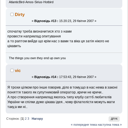
AtlanticBird-Amos-Sirius-Hotbird
Dirty
«
Відповідь #13 :
15:20:23, 29 Квітня 2007 »
спочатку треба визначитися хто з нами
провести наприклад опитування
а то раптом вийде що крім нас з вами та віка ця затія нікого не
цікавить
The things you own they end up own you
vic
«
Відповідь #14 :
17:53:43, 29 Квітня 2007 »
Я трохи цілком про інше говорив..діло в тому,що в нас нема в законі
поняття такого як супутниковий оператор..кричи не кричи..
А про створення наприклад якогось типу клубу саттб любителів
України чи спілки дуже цікава ідея...чому філателісти можуть мати
таку,а ми ні..
Сторінок: [
1
]
2
3
Нагору
ДРУК
« попередня тема
наступна тема »