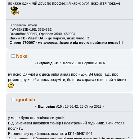
як каже один мій друг, по професії лікар-хірург,: вскриття покаже
З повагою Slavon
4W+5E+13E+19E, 36Е+39Е
DreamBox 500HD, Openbox X540, X820CI
Віжин ТВ (Viasat UA) - це маразм, яких мало !!!
Стронг 7700/07 - металолом, гіршого від нього приймача немає !!!
Nokel
«
Відповідь #9 :
16:28:25, 10 Серпня 2010 »
ну ясно, дякую) а є десь інфа якраз про - БЖ, ВЧ блок і т.д., про
ремонт, ну хоч би шось розуміти, бо в тих справах я повний чайник
igorillich
«
Відповідь #10 :
18:56:42, 25 Січня 2011 »
у мене була аналогічна ситуація.
Від блискавки накрився тюнер і електронний годинник, який стояв
поблизу.
В годиннику прийшлось поміняти КР145ИК1901.
А ось тюнер обійшовся лиш заміною двох електролітів на вторичной