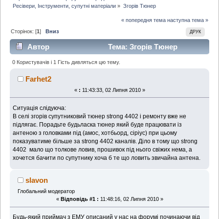
Ресівери, Інструменти, супутні матеріали
»
Згорів Тюнер
« попередня тема
наступна тема »
Сторінок: [
1
]
Вниз
ДРУК
Автор
Тема: Згорів Тюнер
(Прочитано 4439 раз)
0 Користувачів і 1 Гість дивляться цю тему.
Farhet2
«
:
11:43:33, 02 Липня 2010 »
Ситуація слідуюча:
В селі згорів супутниковий тюнер strong 4402 і ремонту вже не
підлягає. Порадьте будьласка тюнер який буде працювати із
антеною з головками під (амос, хотбьорд, сіріус) при цьому
показуватиме більше за strong 4402 каналів. Діло в тому що strong
4402 мало що толкове ловив, прошивок під нього свіжих нема, а
хочется бачити по супутнику хоча б те що ловить звичайна антена.
slavon
Глобальний модератор
«
Відповідь #1 :
11:48:16, 02 Липня 2010 »
Будь-який приймач з ЕМУ описаний у нас на форумі починаючи від