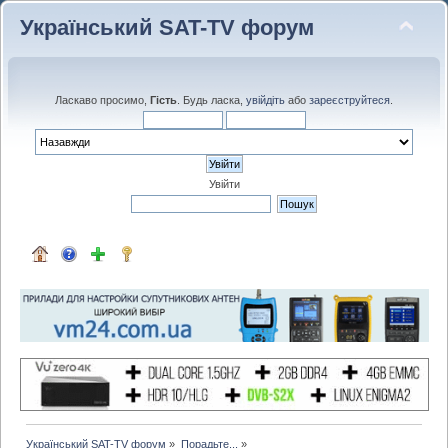
Український SAT-TV форум
Ласкаво просимо,
Гість
. Будь ласка,
увійдіть
або
зареєструйтеся
.
Увійти
Український SAT-TV форум
»
Порадьте...
»