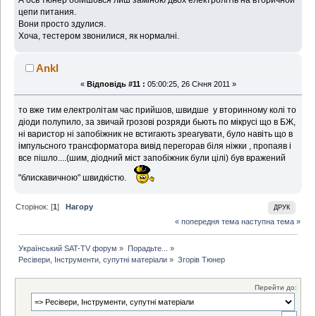
цепи питания.
Вони просто здулися.
Хоча, тестером звонилися, як нормалні.
Ankl
«
Відповідь #11 :
05:00:25, 26 Січня 2011 »
то вже тим електролітам час прийшов, швидше у вторинному колі то
діоди полупило, за звичай грозові розряди бьють по мікрусі що в БЖ,
ні варистор ні запобіжник не встигають зреагувати, було навіть що в
імпульсного трансформатора вивід перегорав біля ніжки , пропаяв і
все пішло....(шим, діодний міст запобіжник були цілі) був вражений
"блискавичною" швидкістю.
Сторінок: [
1
]
Нагору
ДРУК
« попередня тема
наступна тема »
Український SAT-TV форум
»
Порадьте...
»
Ресівери, Інструменти, супутні матеріали
»
Згорів Тюнер
Перейти до: