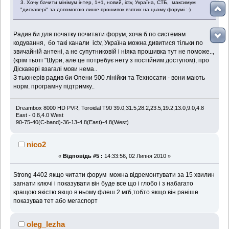
3. Хочу бачити мінімум інтер, 1+1, новий, ictv, Україна, СТБ, максимум
"дискавері" за допомогою лише прошивок взятих на цьому форумі :-)
Радив би для початку почитати форум, хоча б по системам
кодування, бо такі канали ictv, Україна можна дивитися тільки по
звичайній антені, а не супутниковій і ніяка прошивка тут не поможе..,
(крім тьоті "Шури, але це потребує нету з постійним доступом), про
Діскавері взагалі мови нема..
З тьюнерів радив би Опени 500 лінійки та Техносати - вони мають
норм. програмну підтримку..
Dreambox 8000 HD PVR, Toroidal T90 39.0,31.5,28.2,23.5,19.2,13.0,9.0,4.8
East - 0.8,4.0 West
90-75-40(C-band)-36-13-4.8(East)-4.8(West)
nico2
«
Відповідь #5 :
14:33:56, 02 Липня 2010 »
Strong 4402 якщо читати форум можна відремонтувати за 15 хвилин
загнати ключі і показувати він буде все що і глобо і з набагато
кращою якістю якщо в ньому флеш 2 мгб,тобто якщо він раніше
показував тет або мегаспорт
oleg_lezha