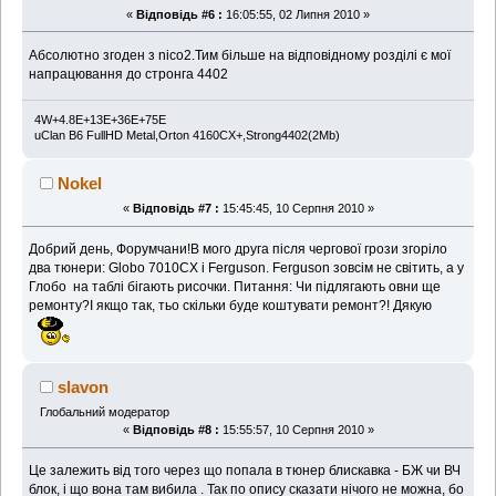
«
Відповідь #6 :
16:05:55, 02 Липня 2010 »
Абсолютно згоден з nico2.Тим більше на відповідному розділі є мої
напрацювання до стронга 4402
4W+4.8E+13E+36E+75E
uClan B6 FullHD Metal,Orton 4160CX+,Strong4402(2Mb)
Nokel
«
Відповідь #7 :
15:45:45, 10 Серпня 2010 »
Добрий день, Форумчани!В мого друга після чергової грози згоріло
два тюнери: Globo 7010CX i Ferguson. Ferguson зовсім не світить, а у
Глобо на таблі бігають рисочки. Питання: Чи підлягають овни ще
ремонту?І якщо так, тьо скільки буде коштувати ремонт?! Дякую
slavon
Глобальний модератор
«
Відповідь #8 :
15:55:57, 10 Серпня 2010 »
Це залежить від того через що попала в тюнер блискавка - БЖ чи ВЧ
блок, і що вона там вибила . Так по опису сказати нічого не можна, бо