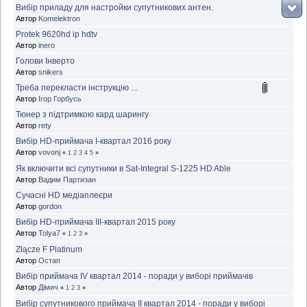
Вибір приладу для настройки супутникових антен.
Автор
Komelektron
Protek 9620hd ip hdtv
Автор
inero
Голови Інверто
Автор
snikers
Треба перекласти інструкцію ...
Автор
Ігор Горбусь
Тюнер з підтримкою кард шарингу
Автор
rety
Вибір HD-приймача I-квартал 2016 року
Автор
vovonj
«
1
2
3
4
5
»
Як включити всі супутники в Sat-Integral S-1225 HD Able
Автор
Вадим Партизан
Сучасні HD медіаплеєри
Автор
gordon
Вибір HD-приймача III-квартал 2015 року
Автор
Tolya7
«
1
2
3
»
Złącze F Platinum
Автор
Остап
Вибір приймача IV квартал 2014 - поради у виборі приймачів
Автор
Дімич
«
1
2
3
»
Вибір супутникового приймача II квартал 2014 - поради у виборі