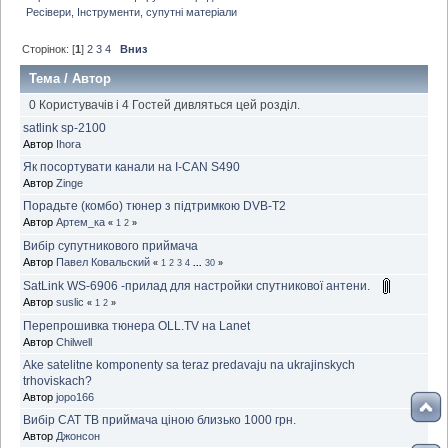
Ресівери, Інструменти, супутні матеріали
Сторінок: [
1
]
2
3
4
Вниз
Тема
/
Автор
0 Користувачів і 4 Гостей дивляться цей розділ.
satlink sp-2100
Автор
Ihora
Як посортувати канали на I-CAN S490
Автор
Zinge
Порадьте (комбо) тюнер з підтримкою DVB-T2
Автор
Артем_ка
«
1
2
»
Вибір супутникового приймача
Автор
Павел Ковальский
«
1
2
3
4
...
30
»
SatLink WS-6906 -прилад для настройки спутникової антени.
Автор
suslic
«
1
2
»
Перепрошивка тюнера OLL.TV на Lanet
Автор
Chilwell
Ake satelitne komponenty sa teraz predavaju na ukrajinskych
trhoviskach?
Автор
jopo166
Вибір САТ ТВ приймача ціною близько 1000 грн.
Автор
Джонсон