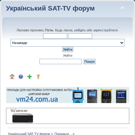
Український SAT-TV форум
Ласкаво просимо,
Гість
. Будь ласка,
увійдіть
або
зареєструйтеся
.
Увійти
Український SAT-TV форум
»
Порадьте...
»