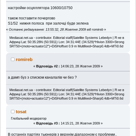
настройки осцяллятора 10600/10750
також поставити почергово
S1/S2 нижня полоса при залочці буде зелена
«
Останнє редагування: 13:55:32, 28 Жовтня 2009 від romireb
»
Mediasat.net.ua - contributor. Editorial staff|Satellite Systems Lebedyn | Я не в
Африці Lat: 50:35:28N (50.5911) Lon: 34:31:44E (34.529)*Нivion 3300+Strong
SRT50+(moto=actuator12")+DiSHoffset 0.9 m Multifeed=Sharp0.4db+MTi0.6d
romireb
«
Відповідь #2 :
14:06:23, 28 Жовтня 2009 »
а дамп буз з списком каналалів чи без ?
Mediasat.net.ua - contributor. Editorial staff|Satellite Systems Lebedyn | Я не в
Африці Lat: 50:35:28N (50.5911) Lon: 34:31:44E (34.529)*Нivion 3300+Strong
SRT50+(moto=actuator12")+DiSHoffset 0.9 m Multifeed=Sharp0.4db+MTi0.6d
tosat
Глобальний модератор
«
Відповідь #3 :
14:15:21, 28 Жовтня 2009 »
В останніх партіях тьюнерів з верхнім діапазоном є проблеми..