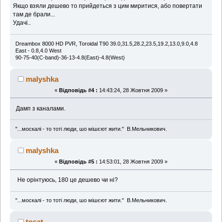
Якщо взяли дешево то прийдеться з цим миритися, або повертати
там де брали...
Удачі..
Dreambox 8000 HD PVR, Toroidal T90 39.0,31.5,28.2,23.5,19.2,13.0,9.0,4.8
East - 0.8,4.0 West
90-75-40(C-band)-36-13-4.8(East)-4.8(West)
malyshka
«
Відповідь #4 :
14:43:24, 28 Жовтня 2009 »
Дамп з каналами.
"...москалі - то тоті люди, шо мішєют жити." В.Мельникович.
malyshka
«
Відповідь #5 :
14:53:01, 28 Жовтня 2009 »
Не орінтуюсь, 180 це дешево чи ні?
"...москалі - то тоті люди, шо мішєют жити." В.Мельникович.
tosat