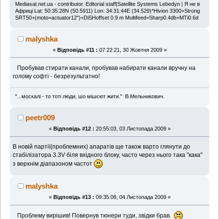
Mediasat.net.ua - contributor. Editorial staff|Satellite Systems Lebedyn | Я не в
Африці Lat: 50:35:28N (50.5911) Lon: 34:31:44E (34.529)*Нivion 3300+Strong
SRT50+(moto=actuator12")+DiSHoffset 0.9 m Multifeed=Sharp0.4db+MTi0.6d
malyshka
«
Відповідь #11 :
07:22:21, 30 Жовтня 2009 »
Пробував стирати канали, пробував набирати канали вручну на
голому софті - безрезультатно!
"...москалі - то тоті люди, шо мішєют жити." В.Мельникович.
peetr009
«
Відповідь #12 :
20:55:03, 03 Листопада 2009 »
В новій партії(проблемних) апаратів ще також варто глянути до
стабілізатора 3.3V біля вхідного блоку, часто через нього така "кака"
з верхнім діапазоном частот
malyshka
«
Відповідь #13 :
09:35:08, 04 Листопада 2009 »
Проблему вирішив! Повернув тюнери туди, звідки брав.