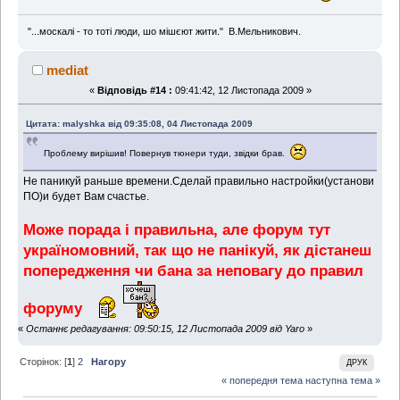
"...москалі - то тоті люди, шо мішєют жити." В.Мельникович.
mediat
«
Відповідь #14 :
09:41:42, 12 Листопада 2009 »
Цитата: malyshka від 09:35:08, 04 Листопада 2009
Проблему вирішив! Повернув тюнери туди, звідки брав.
Не паникуй раньше времени.Сделай правильно настройки(установи
ПО)и будет Вам счастье.
Може порада і правильна, але форум тут
україномовний, так що не панікуй, як дістанеш
попередження чи бана за неповагу до правил
форуму
«
Останнє редагування: 09:50:15, 12 Листопада 2009 від Yaro
»
Сторінок: [
1
]
2
Нагору
ДРУК
« попередня тема
наступна тема »