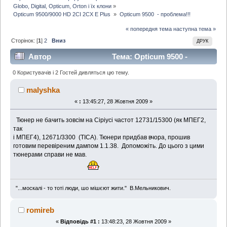
Globo, Digital, Opticum, Orton і їх клони
»
Opticum 9500/9000 HD 2CI 2CX E Plus 
»
Opticum 9500  - проблема!!!
« попередня тема
наступна тема »
Сторінок: [
1
]
2
Вниз
ДРУК
Автор
Тема: Opticum 9500 -
проблема!!! (Прочитано 11432 раз)
0 Користувачів і 2 Гостей дивляться цю тему.
malyshka
«
:
13:45:27, 28 Жовтня 2009 »
Тюнер не бачить зовсім на Сіріусі частот 12731/15300 (як МПЕГ2,
так
і МПЕГ4), 12671/3300 (ТІСА). Тюнери придбав вчора, прошив
готовим перевіреним дампом 1.1.38. Допоможіть. До цього з цими
тюнерами справи не мав.
"...москалі - то тоті люди, шо мішєют жити." В.Мельникович.
romireb
«
Відповідь #1 :
13:48:23, 28 Жовтня 2009 »