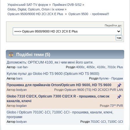
Український SAT-TV форум
»
Приймачі DVB-S/S2
»
Globo, Digital, Opticum, Orton і їх клони
»
Opticum 9500/9000 HD 2CI 2CX E Plus 
»
Opticum 9500  - проблема!!!
Перейти до:
Подібні теми (5)
Допоможіть: OPTICUM 4100, як і чим мені його шити.
Автор
-sat-fan-
Розділ
4000с, 4050c, 4100c, 7010c Plus
Куплю пульт до Globo HD TS 9600 (Opticum HD TS 9600)
Автор
bars
Розділ
Куплю - Продам
Прошивка для приймачів Orton/Opticum HD 9600, HD TS 9600
Автор
bodyan
Розділ
Opticum 9600 (TS) HD 2CX2CI PVR LAN
Globo 7310 CI2CX, Opticum 7300 CI2CX R - прошивка, список
каналів, ключі
Автор
bogdan
Розділ
73** PVR
Globo / Opticum 7010C-1CI, 7100C-1CI - прошивка, канали, ключі,
програми
Автор
bodyan
Розділ
7010C-1CI, 7100C-1CI