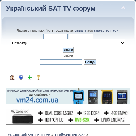
Український SAT-TV форум
Ласкаво просимо,
Гість
. Будь ласка,
увійдіть
або
зареєструйтеся
.
Увійти
Український SAT-TV форум
»
Приймачі DVB-S/S2
»