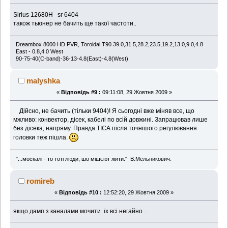
Sirius 12680H sr 6404
також тьюнер не бачить ще такої частоти..
Dreambox 8000 HD PVR, Toroidal T90 39.0,31.5,28.2,23.5,19.2,13.0,9.0,4.8
East - 0.8,4.0 West
90-75-40(C-band)-36-13-4.8(East)-4.8(West)
malyshka
«
Відповідь #9 :
09:11:08, 29 Жовтня 2009 »
Дійсно, не бачить (тільки 9404)! Я сьогодні вже міняв все, що
мжливо: конвектор, дісек, кабелі по всій довжині. Запрацював лише
без дісека, напряму. Правда ТІСА після точнішого регулювання
головки теж пішла.
"...москалі - то тоті люди, шо мішєют жити." В.Мельникович.
romireb
«
Відповідь #10 :
12:52:20, 29 Жовтня 2009 »
якщо дамп з каналами мочити їх всі негайно ...