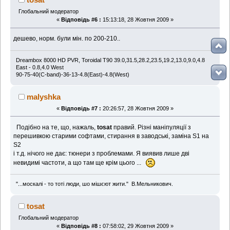
Глобальний модератор
«
Відповідь #6 :
15:13:18, 28 Жовтня 2009 »
дешево, норм. були мін. по 200-210..
Dreambox 8000 HD PVR, Toroidal T90 39.0,31.5,28.2,23.5,19.2,13.0,9.0,4.8
East - 0.8,4.0 West
90-75-40(C-band)-36-13-4.8(East)-4.8(West)
malyshka
«
Відповідь #7 :
20:26:57, 28 Жовтня 2009 »
Подібно на те, що, нажаль,
tosat
правий. Різні маніпуляції з
перешивкою старими софтами, стирання в заводські, заміна S1 на
S2
і т.д. нічого не дає: тюнери з проблемами. Я виявив лише дві
невидимі частоти, а що там ще крім цього ...
"...москалі - то тоті люди, шо мішєют жити." В.Мельникович.
tosat
Глобальний модератор
«
Відповідь #8 :
07:58:02, 29 Жовтня 2009 »