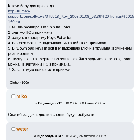
Ключи беру для приклада
http://truman-
support.com/soft/keys/ST5518_Key_2008.01.08_03.39%20Truman%20150-
160.rar
1. міняю розширення *.bin на *.abs.
2. зчитую ПО з приймача
3. запускаю програму Keys Extractor
4. В "Open Soft File" відкриваю зчитаний ПО з приймача.
5. В "Download keys in soft file" відкриваю ключи з трумана зі зміненем
розширенням.
6. Тисну "Exit" та зберігаю всі зміни в файлі з будь якою назвою, абож
можна і в зчитаний ПО з приймача.
7. Завантажую цей файл в приймач.
Globo 4100c
miko
«
Відповідь #13 :
18:29:46, 08 Січня 2008 »
Спасибі за докладне пояснення буду пробувати.
weter
«
Відповідь #14 :
10:51:45, 26 Лютого 2008 »