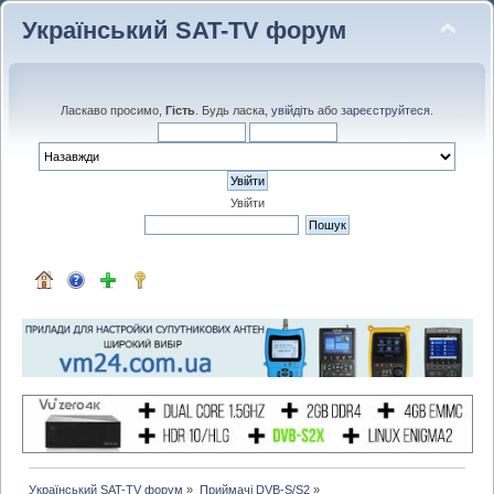
Український SAT-TV форум
Ласкаво просимо,
Гість
. Будь ласка,
увійдіть
або
зареєструйтеся
.
Увійти
Український SAT-TV форум
»
Приймачі DVB-S/S2
»