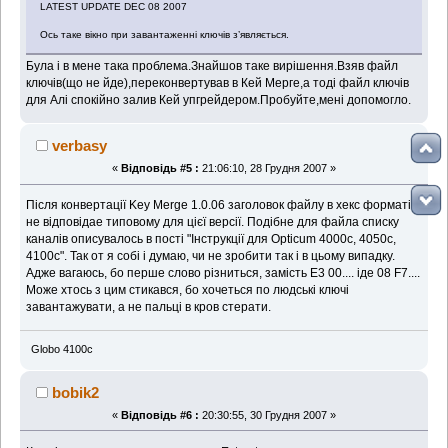
LATEST UPDATE DEC 08 2007
Ось таке вікно при завантаженні ключів з’являється.
Була і в мене така проблема.Знайшов таке вирішення.Взяв файл
ключів(що не йде),переконвертував в Кей Мерге,а тоді файл ключів
для Алі спокійно залив Кей упгрейдером.Пробуйте,мені допомогло.
verbasy
«
Відповідь #5 :
21:06:10, 28 Грудня 2007 »
Після конвертації Key Merge 1.0.06 заголовок файлу в хекс форматі
не відповідае типовому для цієї версії. Подібне для файла списку
каналів описувалось в пості "Інструкції для Opticum 4000c, 4050c,
4100c". Так от я собі і думаю, чи не зробити так і в цьому випадку.
Адже вагаюсь, бо перше слово різниться, замість E3 00.... іде 08 F7....
Може хтось з цим стикався, бо хочеться по людські ключі
завантажувати, а не пальці в кров стерати.
Globo 4100c
bobik2
«
Відповідь #6 :
20:30:55, 30 Грудня 2007 »