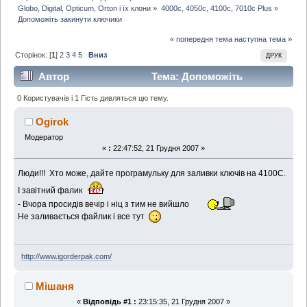
Globo, Digital, Opticum, Orton і їх клони
»
4000с, 4050c, 4100c, 7010c Plus
»
Допоможіть закинути ключики
« попередня тема
наступна тема »
Сторінок: [
1
]
2
3
4
5
Вниз
ДРУК
Автор
Тема: Допоможіть
закинути ключики (Прочитано 14890 раз)
0 Користувачів і 1 Гість дивляться цю тему.
Ogirok
Модератор
«
:
22:47:52, 21 Грудня 2007 »
Люди!!! Хто може, дайте програмульку для заливки ключів на 4100С.
І завітний фалик
- Вчора просидів вечір і ніц з тим не вийшло
Не заливається файлик і все тут
http://www.igorderpak.com/
Мішаня
«
Відповідь #1 :
23:15:35, 21 Грудня 2007 »