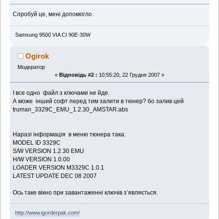
Спробуй це, мені допомогло.
Samsung 9500 VIA CI 90E-30W
Ogirok
Модератор
«
Відповідь #2 :
10:55:20, 22 Грудня 2007 »
І все одно файл з ключами не йде.
А може інший софт перед тим залити в тюнер? бо залив цей
truman_3329C_EMU_1.2.30_AMSTAR.abs
Наразі інформація в меню тюнера така:
MODEL ID 3329C
S/W VERSION 1.2.30 EMU
H/W VERSION 1.0.00
LOADER VERSION M3329C 1.0.1
LATEST UPDATE DEC 08 2007
Ось таке вікно при завантаженні ключів з’являється.
http://www.igorderpak.com/