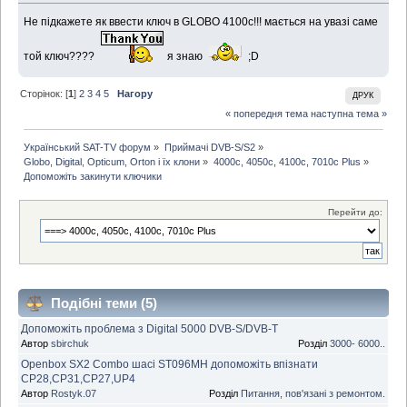
Не підкажете як ввести ключ в GLOBO 4100c!!! мається на увазі саме
той ключ????
я знаю
;D
Сторінок: [
1
]
2
3
4
5
Нагору
ДРУК
« попередня тема
наступна тема »
Український SAT-TV форум
»
Приймачі DVB-S/S2
»
Globo, Digital, Opticum, Orton і їх клони
»
4000с, 4050c, 4100c, 7010c Plus
»
Допоможіть закинути ключики
Перейти до:
Подібні теми (5)
Допоможіть проблема з Digital 5000 DVB-S/DVB-T
Автор
sbirchuk
Розділ
3000- 6000..
Openbox SX2 Combo шасі ST096MH допоможіть впізнати
CP28,CP31,CP27,UP4
Автор
Rostyk.07
Розділ
Питання, пов'язані з ремонтом.