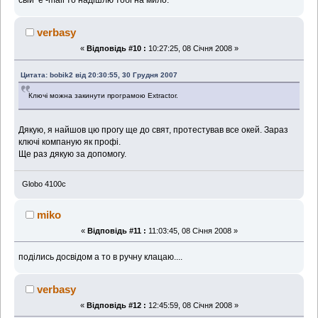
свій e -mail то надішлю тобі на мило.
verbasy
«
Відповідь #10 :
10:27:25, 08 Січня 2008 »
Цитата: bobik2 від 20:30:55, 30 Грудня 2007
Ключі можна закинути програмою Extractor.
Дякую, я найшов цю прогу ще до свят, протестував все окей. Зараз
ключі компаную як профі.
Ще раз дякую за допомогу.
Globo 4100c
miko
«
Відповідь #11 :
11:03:45, 08 Січня 2008 »
поділись досвідом а то в ручну клацаю....
verbasy
«
Відповідь #12 :
12:45:59, 08 Січня 2008 »