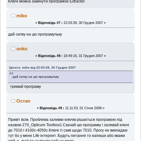
Ключі можна закинути програмою Extractor.
miko
«
Відповідь #7 :
22:03:39, 30 Грудня 2007 »
дай силку на цю програмульку
onko
«
Відповідь #8 :
18:49:16, 31 Грудня 2007 »
Цитата: miko від 22:03:39, 30 Грудня 2007
дай силку на цю програмульку
тримай програму
Остап
«
Відповідь #9 :
11:11:53, 01 Січня 2008 »
Привіт всім. Проблема заливки ключів рішається програмою під
назвою 270_Opticum Toolbox1.Скачай цю програмку і заливай ключі
до 7010 і 4100с-4050с.Ключі ті самі щодо 7010. Прогу не викладаю
тут бо у мене Life інтернет. Будуть питання то напиши або вкажи