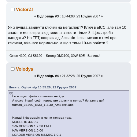
VictorZ!
«
Відповідь #3 :
10:44:08, 23 Грудня 2007 »
Як з пульта закинути ключик на мегаспорт? Ключ в БІСС, але там 10
знаків, в меню при вводі можна вввести тільки 8. Щось треба
викидати? На ТЕТ, наприклад, 8 знаків і є написано в темі про
ключики, ввів- все нормально, а що з тими 10-ма робити ?
Orton 4100, GI S8120 + Strong DM2100, 30W-80E. Волинь!
Volodya
«
Відповідь #4 :
21:32:28, 25 Грудня 2007 »
Цитата: Ogirok від 10:55:20, 22 Грудня 2007
І все одно файл з ключами не йде.
А може інший софт перед тим залити в тюнер? бо залив цей
truman_3329C_EMU_1.2.30_AMSTAR.abs
Наразі інформація в меню тюнера така:
MODEL ID 3329C
S/W VERSION 1.2.30 EMU
H/W VERSION 1.0.00
LOADER VERSION M3329C 1.0.1