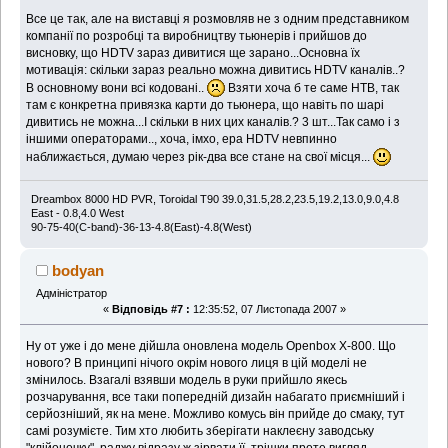
Все це так, але на виставці я розмовляв не з одним представником
компанії по розробці та виробництву тьюнерів і прийшов до
висновку, що HDTV зараз дивитися ще зарано...Основна їх
мотивація: скільки зараз реально можна дивитись HDTV каналів..?
В основному вони всі кодовані..
Взяти хоча б те саме НТВ, так
там є конкретна привязка карти до тьюнера, що навіть по шарі
дивитись не можна...І скільки в них цих каналів.? 3 шт...Так само і з
іншими операторами.., хоча, імхо, ера HDTV невпинно
наближається, думаю через рік-два все стане на свої місця...
Dreambox 8000 HD PVR, Toroidal T90 39.0,31.5,28.2,23.5,19.2,13.0,9.0,4.8
East - 0.8,4.0 West
90-75-40(C-band)-36-13-4.8(East)-4.8(West)
bodyan
Адміністратор
«
Відповідь #7 :
12:35:52, 07 Листопада 2007 »
Ну от уже і до мене дійшла оновлена модель Openbox X-800. Що
нового? В принципі нічого окрім нового лиця в цій моделі не
змінилось. Взагалі взявши модель в руки прийшло якесь
розчарування, все таки попередній дизайн набагато приємніший і
серйозніший, як на мене. Можливо комусь він прийде до смаку, тут
самі розумієте. Тим хто любить зберігати наклеєну заводську
"клійоночку", раджу відразу ж зірвати її. трішки проте вигляд