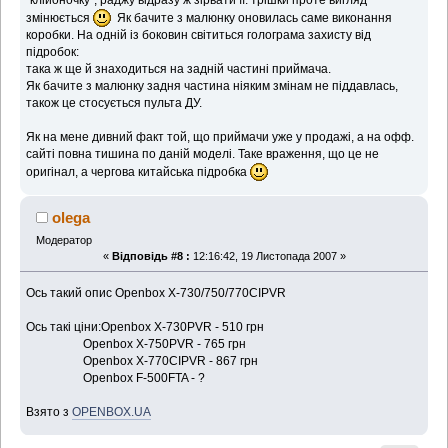
змінюється
Як бачите з малюнку оновилась саме виконання
коробки. На одній із боковин світиться голограма захисту від
підробок:
така ж ще й знаходиться на задній частині приймача.
Як бачите з малюнку задня частина ніяким змінам не піддавлась,
також це стосується пульта ДУ.
Як на мене дивний факт той, що приймачи уже у продажі, а на офф.
сайті повна тишина по даній моделі. Таке враження, що це не
оригінал, а чергова китайська підробка
olega
Модератор
«
Відповідь #8 :
12:16:42, 19 Листопада 2007 »
Ось такий опис Openbox X-730/750/770CIPVR
Ось такі ціни:Openbox X-730PVR - 510 грн
Openbox X-750PVR - 765 грн
Openbox X-770CIPVR - 867 грн
Openbox F-500FTA - ?
Взято з
OPENBOX.UA