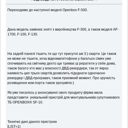
Переходимо до наступної моделі Openbox F-500.
Дана модель замінює зняті з виробництва F-300, а також моделі AF-
1700, F-100, F-130.
На задній панелі тішить те що тут присутні аж 3:) скарти. Це також
не може не тішити, хоча відеомагнітофони у багатьох сімях уже
спочивають на смітнику дехто ще тримає ці рератети у себе дома,
також багато хто має у власності ДВД-рекордери, так от якраз
наявність цих трьох скартів дозволить підєднати одночасно
рекордер і ДВД-програвач, також приємний момент. Про зручність
розміщення ком-порта також зрозуміло:)
Як уже писалось у анонсуванні свого продукту фірма мала
представити унікальний пристрій для монтувальників супутникового
ТБ OPENBOX® SF-10.
Технічні дані даного пристрою
[LIST=1]