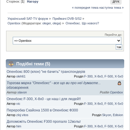
Сторінок: [
1
]
Нагору
ДРУК
« попередня тема
наступна тема »
Український SAT-TV форум
»
Приймачі DVB-S/S2
»
Openbox
(Модератори:
oleger
,
olega
) »
Опенбокс. Що нового?
Перейти до:
Подібні теми (5)
Опенбокс 800 (клон) "не бачить" транспондерів
Автор
oleh61
Розділ
F-300, X-8x0, F-500, X-5х0
Торгова марка "Опенбокс" - все що ви про неї думаєте...
обговорення.
Автор
slavon
Розділ
Openbox
Опенбокс F-300, X-8х0 - це наш і для людей!!
Автор
vic
Розділ
F-300, X-8x0, F-500, X-5х0
Переробка Скайона 1500 в Опенбокс Ф300
Автор
zloj vitos
Розділ
Skyon, Edision
Допоможіть Опенбокс F300 пропало 12вольт
Автор
him
Розділ
F-300, X-8x0, F-500, X-5х0