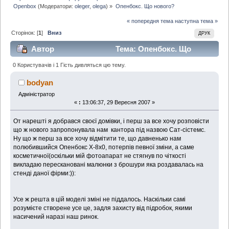
Openbox
(Модератори:
oleger
,
olega
) »
Опенбокс. Що нового?
« попередня тема
наступна тема »
Сторінок: [
1
]
Вниз
ДРУК
Автор
Тема: Опенбокс. Що
нового? (Прочитано 6369 раз)
0 Користувачів і 1 Гість дивляться цю тему.
bodyan
Адміністратор
«
:
13:06:37, 29 Вересня 2007 »
От нарешті я добрався своєї домівки, і перш за все хочу розповісти
що ж нового запропонувала нам кантора під назвою Сат-сістемс.
Ну що ж перш за все хочу відмітити те, що давненько нам
полюбившийся Опенбокс Х-8х0, потерпів певної зміни, а саме
косметичної(оскільки мій фотоапарат не стягнув по чіткості
викладаю перескановані малюнки з брошури яка роздавалась на
стенді даної фірми:)):
Усе ж решта в цій моделі зміні не піддалось. Наскільки самі
розумієте створене усе це, задля захисту від підробок, якими
насичений наразі наш ринок.