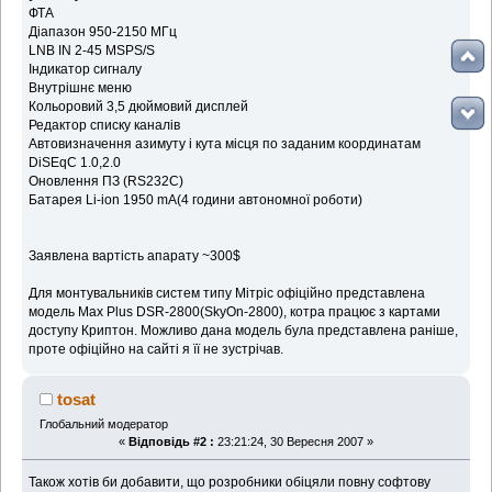
ФТА
Діапазон 950-2150 МГц
LNB IN 2-45 MSPS/S
Індикатор сигналу
Внутрішнє меню
Кольоровий 3,5 дюймовий дисплей
Редактор списку каналів
Автовизначення азимуту і кута місця по заданим координатам
DiSEqC 1.0,2.0
Оновлення ПЗ (RS232C)
Батарея Li-ion 1950 mA(4 години автономної роботи)
Заявлена вартість апарату ~300$
Для монтувальників систем типу Мітріс офіційно представлена
модель Max Plus DSR-2800(SkyOn-2800), котра працює з картами
доступу Криптон. Можливо дана модель була представлена раніше,
проте офіційно на сайті я її не зустрічав.
tosat
Глобальний модератор
«
Відповідь #2 :
23:21:24, 30 Вересня 2007 »
Також хотів би добавити, що розробники обіцяли повну софтову