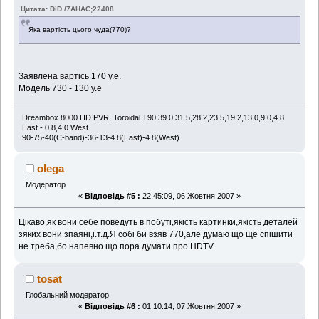
Цитата: DiD /7AHAC;22408
Яка вартість цього чуда(770)?
Заявлена вартісь 170 у.е.
Модель 730 - 130 у.е
Dreambox 8000 HD PVR, Toroidal T90 39.0,31.5,28.2,23.5,19.2,13.0,9.0,4.8
East - 0.8,4.0 West
90-75-40(C-band)-36-13-4.8(East)-4.8(West)
olega
Модератор
«
Відповідь #5 :
22:45:09, 06 Жовтня 2007 »
Цікаво,як вони себе поведуть в побуті,якість картинки,якість деталей
зяких вони зпаяні,і.т.д.Я собі би взяв 770,але думаю що ще спішити
не треба,бо напевно що пора думати про HDTV.
tosat
Глобальний модератор
«
Відповідь #6 :
01:10:14, 07 Жовтня 2007 »