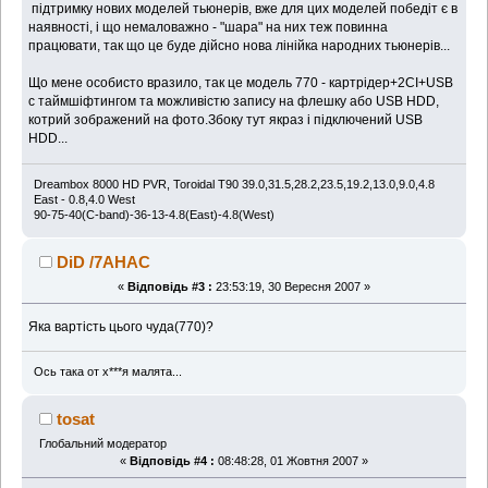
підтримку нових моделей тьюнерів, вже для цих моделей победіт є в
наявності, і що немаловажно - "шара" на них теж повинна
працювати, так що це буде дійсно нова лінійка народних тьюнерів...
Що мене особисто вразило, так це модель 770 - картрідер+2СI+USB
с таймшіфтингом та можливістю запису на флешку або USB HDD,
котрий зображений на фото.Збоку тут якраз і підключений USB
HDD...
Dreambox 8000 HD PVR, Toroidal T90 39.0,31.5,28.2,23.5,19.2,13.0,9.0,4.8
East - 0.8,4.0 West
90-75-40(C-band)-36-13-4.8(East)-4.8(West)
DiD /7AHAC
«
Відповідь #3 :
23:53:19, 30 Вересня 2007 »
Яка вартість цього чуда(770)?
Ось така от х***я малята...
tosat
Глобальний модератор
«
Відповідь #4 :
08:48:28, 01 Жовтня 2007 »