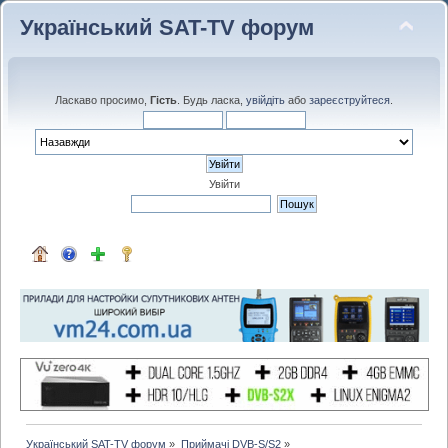
Український SAT-TV форум
Ласкаво просимо,
Гість
. Будь ласка,
увійдіть
або
зареєструйтеся
.
Увійти
Український SAT-TV форум
»
Приймачі DVB-S/S2
»