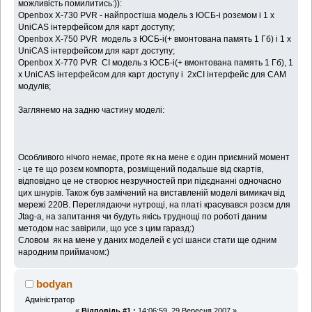
можливість помилитись:)):
Openbox X-730 PVR - найпростіша модель з ЮСБ-і розємом і 1 х
UniCAS інтерфейсом для карт доступу;
Openbox X-750 PVR модель з ЮСБ-і(+ вмонтована память 1 Гб) і 1 х
UniCAS інтерфейсом для карт доступу;
Openbox X-770 PVR CI модель з ЮСБ-і(+ вмонтована память 1 Гб), 1
х UniCAS інтерфейсом для карт доступу і 2хCI інтерфейс для CAM
модулів;
Заглянемо на задню частину моделі:
Особливого нічого немає, проте як на мене є один приємний момент
- це те що розєм компорта, розміщений подальше від скартів,
відповідно це не створює незручностей при підєднанні одночасно
цих шнурів. Також був замічений на виставленій моделі вимикач від
мережі 220В. Переглядаючи нутрощі, на платі красувався розєм для
Jtag-а, на запитання чи будуть якісь труднощі по роботі даним
методом нас завірили, що усе з цим гаразд:)
Словом як на мене у даних моделей є усі шанси стати ще одним
народним приймачом:)
bodyan
Адміністратор
«
Відповідь #1 :
14:06:59, 29 Вересня 2007 »