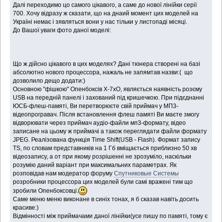
Далі переходимо цо самого цікавого, а саме до нової лінійки серії
700. Хочу відразу ж сказати, що на днаий момент цих моделей на
Україні немає і зявляться вони у нас тільки у листопаді місяці.
До Вашої уваги фото даної моделі:
Що ж дійсно цікавого в цих моделях? Дані тюнера створені на базі
абсолютно нового процессора, нажаль не запямтав назви:( що
дозволило дещо додати:)
Основною "фішкою" Опенбоксів Х-7хО, являється наявність розєму
USB на передній панелі і захований під кришечкою. При підєднанні
ЮСБ-флеш-памяті, Ви перетворюєте свій приймач у МП3-
відеопрогравач. Після встановлення флеш памяті Ви маєте змогу
відворювати через приймач аудіо-файли мп3-формату, відео
записане на цьому ж приймачі а також переглядати файли формату
JPEG. Реалізована функція Time Shift(USB - Flash). Формат запису
ТS, по словам представників на 1 Гб вміщається приблизно 50 хв
відеозапису, а от при якому розрішенні не зрозуміло, наскільки
розумію даний варіант при максимальних параметрах. Як
розповідав нам модератор форуму
Спутниковые Системы
розробники процессора цих моделей були самі вражені тим що
зробили Опенбоксовці.
Саме меню меню виконане в синіх тонах, я б сказав навіть досить
красиве:)
Відмінності між приймачами даної лінійки(усе пишу по памяті, тому є