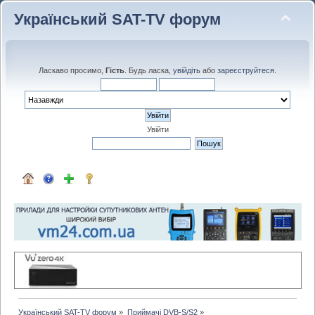
Український SAT-TV форум
Ласкаво просимо,
Гість
. Будь ласка,
увійдіть
або
зареєструйтеся
.
Увійти
Український SAT-TV форум
»
Приймачі DVB-S/S2
»