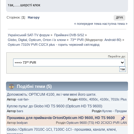
так,.......шерсті клок
Сторінок: [
1
]
Нагору
ДРУК
« попередня тема
наступна тема »
Український SAT-TV форум
»
Приймачі DVB-S/S2
»
Globo, Digital, Opticum, Orton і їх клони
»
73** PVR
(Модератор:
Android-80
) »
Opticum 7310V PVR CI2CX plus - горить червоний світлодіод
Перейти до:
Подібні теми (5)
Допоможіть: OPTICUM 4100, як і чим мені його шити.
Автор
-sat-fan-
Розділ
4000с, 4050c, 4100c, 7010c Plus
Куплю пульт до Globo HD TS 9600 (Opticum HD TS 9600)
Автор
bars
Розділ
Куплю - Продам
Прошивка для приймачів Orton/Opticum HD 9600, HD TS 9600
Автор
bodyan
Розділ
Opticum 9600 (TS) HD 2CX2CI PVR LAN
Globo / Opticum 7010C-1CI, 7100C-1CI - прошивка, канали, ключі,