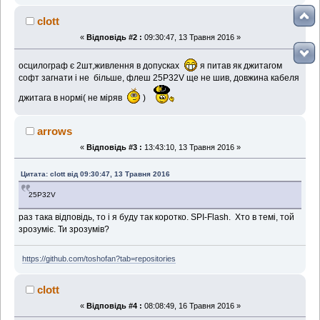
clott
«
Відповідь #2 :
09:30:47, 13 Травня 2016 »
осцилограф є 2шт,живлення в допусках
я питав як джитагом
софт загнати і не більше, флеш 25P32V ще не шив, довжина кабеля
джитага в нормі( не міряв
)
arrows
«
Відповідь #3 :
13:43:10, 13 Травня 2016 »
Цитата: clott від 09:30:47, 13 Травня 2016
25P32V
раз така відповідь, то і я буду так коротко. SPI-Flash. Хто в темі, той
зрозуміє. Ти зрозумів?
https://github.com/toshofan?tab=repositories
clott
«
Відповідь #4 :
08:08:49, 16 Травня 2016 »