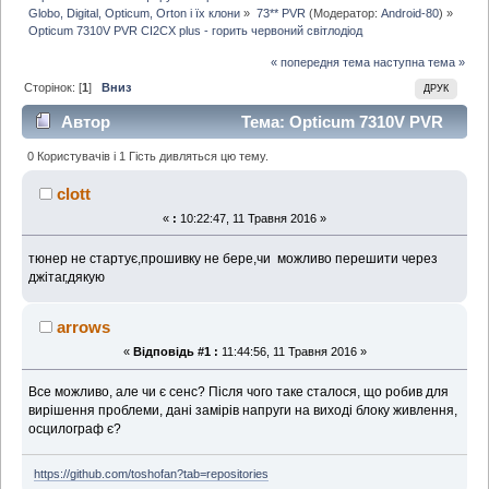
Globo, Digital, Opticum, Orton і їх клони
»
73** PVR
(Модератор:
Android-80
) »
Opticum 7310V PVR CI2CX plus - горить червоний світлодіод
« попередня тема
наступна тема »
Сторінок: [
1
]
Вниз
ДРУК
Автор
Тема: Opticum 7310V PVR
CI2CX plus - горить червоний світлодіод
0 Користувачів і 1 Гість дивляться цю тему.
(Прочитано 3854 раз)
clott
«
:
10:22:47, 11 Травня 2016 »
тюнер не стартує,прошивку не бере,чи можливо перешити через
джітаг,дякую
arrows
«
Відповідь #1 :
11:44:56, 11 Травня 2016 »
Все можливо, але чи є сенс? Після чого таке сталося, що робив для
вирішення проблеми, дані замірів напруги на виході блоку живлення,
осцилограф є?
https://github.com/toshofan?tab=repositories