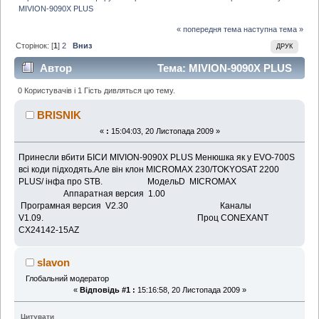
MIVION-9090X PLUS
« попередня тема
наступна тема »
Сторінок: [
1
]
2
Вниз
ДРУК
Автор
Тема: MIVION-9090X PLUS
(Прочитано 5599 раз)
0 Користувачів і 1 Гість дивляться цю тему.
BRISNIK
«
:
15:04:03, 20 Листопада 2009 »
Принесли вбити БІСИ MIVION-9090X PLUS Менюшка як у EVO-700S
всі коди підходять.Але він клон MICROMAX 230/TOKYOSAT 2200
PLUS/ інфа про STB. МодельD MICROMAX
Аппаратная версия 1.00
Програмная версия V2.30 Каналы
V1.09. Проц CONEXANT
CX24142-15AZ
slavon
Глобальний модератор
«
Відповідь #1 :
15:16:58, 20 Листопада 2009 »
Цитувати