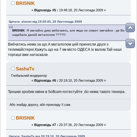
BRISNIK
«
Відповідь #5 :
19:48:18, 20 Листопада 2009 »
Цитата: slavon від 19:20:43, 20 Листопада 2009
BRISNIK
Я звичайно дико вибачаюсь, але якщо не секрет звичайно - де Ви
надибали даний металолом ????!!!
Вибчатись нема за що.А маталолом цей принесли друзі з
телемайстерні.Кажуть що на 7 км місто ОДЕСА їх валом.Тай наші
торгаші вже натаскали.
SashaTv
Глобальний модератор
«
Відповідь #6 :
20:19:10, 20 Листопада 2009 »
Трошки зробив зміни в Softcam-потестуйте ,бо нема такого тюнера.
Або знайду дорогу, або прокладу її сам.
BRISNIK
«
Відповідь #7 :
20:37:36, 20 Листопада 2009 »
Цитата: SashaTv від 20:19:10, 20 Листопада 2009