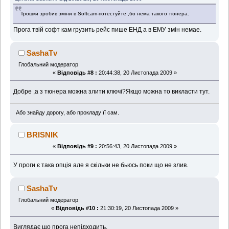
Трошки зробив зміни в Softcam-потестуйте ,бо нема такого тюнера.
Прога твій софт кам грузить рейс пише ЕНД а в ЕМУ змін немае.
SashaTv
Глобальний модератор
«
Відповідь #8 :
20:44:38, 20 Листопада 2009 »
Добре ,а з тюнера можна злити ключі?Якщо можна то викласти тут.
Або знайду дорогу, або прокладу її сам.
BRISNIK
«
Відповідь #9 :
20:56:43, 20 Листопада 2009 »
У проги є така опція але я скільки не бьюсь поки що не злив.
SashaTv
Глобальний модератор
«
Відповідь #10 :
21:30:19, 20 Листопада 2009 »
Виглядає що прога непідходить.