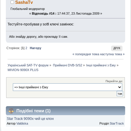
SashaTv
Глобальний модератор
«
Відповідь #14 :
17:44:37, 23 Листопада 2009 »
Тестуйте-пробував у sotfi ключі замінює:
Або знайду дорогу, або прокладу її сам.
Сторінок: [
1
]
2
Нагору
ДРУК
« попередня тема
наступна тема »
Український SAT-TV форум
»
Приймачі DVB-S/S2
»
Інші приймачі з Ему
»
MIVION-9090X PLUS
Перейти до:
Подібні теми (1)
Star Track 9090x чий це клон
Автор
Valdiska
Розділ
StarTrack