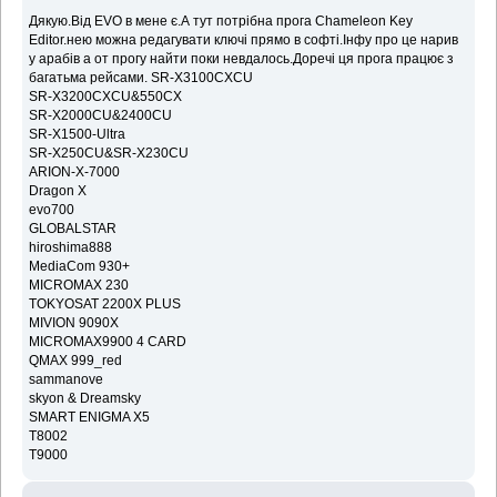
Дякую.Від EVO в мене є.А тут потрібна прога Chameleon Key
Editor.нею можна редагувати ключі прямо в софті.Інфу про це нарив
у арабів а от прогу найти поки невдалось.Доречі ця прога працює з
багатьма рейсами. SR-X3100CXCU
SR-X3200CXCU&550CX
SR-X2000CU&2400CU
SR-X1500-Ultra
SR-X250CU&SR-X230CU
ARION-X-7000
Dragon X
evo700
GLOBALSTAR
hiroshima888
MediaCom 930+
MICROMAX 230
TOKYOSAT 2200X PLUS
MIVION 9090X
MICROMAX9900 4 CARD
QMAX 999_red
sammanove
skyon & Dreamsky
SMART ENIGMA X5
T8002
T9000