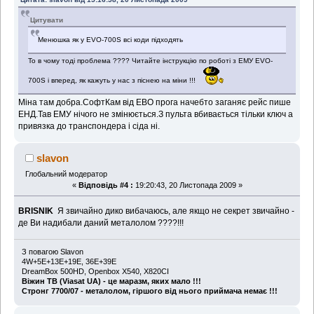
Цитувати
Менюшка як у EVO-700S всі коди підходять
То в чому тоді проблема ???? Читайте інструкцію по роботі з ЕМУ EVO-
700S і вперед, як кажуть у нас з піснею на міни !!!
Міна там добра.СофтКам від ЕВО прога начебто заганяє рейс пише
ЕНД.Тав ЕМУ нічого не змінюється.З пульта вбивається тільки ключ а
привязка до транспондера і сіда ні.
slavon
Глобальний модератор
«
Відповідь #4 :
19:20:43, 20 Листопада 2009 »
BRISNIK
Я звичайно дико вибачаюсь, але якщо не секрет звичайно -
де Ви надибали даний металолом ????!!!
З повагою Slavon
4W+5E+13E+19E, 36Е+39Е
DreamBox 500HD, Openbox X540, X820CI
Віжин ТВ (Viasat UA) - це маразм, яких мало !!!
Стронг 7700/07 - металолом, гіршого від нього приймача немає !!!