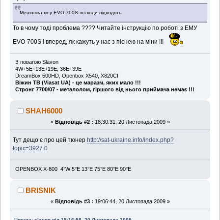
Менюшка як у EVO-700S всі коди підходять
То в чому тоді проблема ???? Читайте інструкцію по роботі з ЕМУ
EVO-700S і вперед, як кажуть у нас з піснею на міни !!!
З повагою Slavon
4W+5E+13E+19E, 36Е+39Е
DreamBox 500HD, Openbox X540, X820CI
Віжин ТВ (Viasat UA) - це маразм, яких мало !!!
Стронг 7700/07 - металолом, гіршого від нього приймача немає !!!
SHAH6000
«
Відповідь #2 :
18:30:31, 20 Листопада 2009 »
Тут дещо є про цей тюнер
http://sat-ukraine.info/index.php?
topic=3927.0
OPENBOX X-800 4°W 5°E 13°E 75°E 80°E 90°E
BRISNIK
«
Відповідь #3 :
19:06:44, 20 Листопада 2009 »
Цитата: slavon від 15:16:58, 20 Листопада 2009