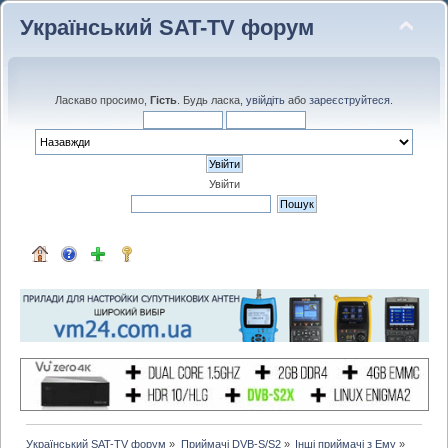
Український SAT-TV форум
Ласкаво просимо,
Гість
. Будь ласка,
увійдіть
або
зареєструйтеся
.
Увійти
Український SAT-TV форум
»
Приймачі DVB-S/S2
»
Інші приймачі з Ему
»