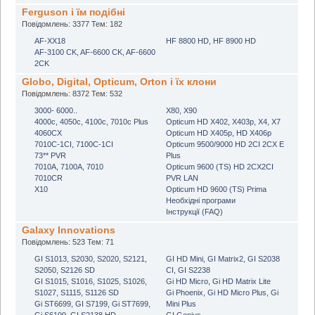
Ferguson i їм подібні
Повідомлень: 3377 Тем: 182
AF-XX18
HF 8800 HD, HF 8900 HD
AF-3100 CK, AF-6600 CK, AF-6600
2CK
Globo, Digital, Opticum, Orton і їх клони
Повідомлень: 8372 Тем: 532
3000- 6000..
X80, X90
4000с, 4050c, 4100c, 7010c Plus
Opticum HD X402, X403p, X4, X7
4060CX
Opticum HD X405p, HD X406p
7010C-1CI, 7100C-1CI
Opticum 9500/9000 HD 2CI 2CX E
73** PVR
Plus
7010A, 7100A, 7010
Opticum 9600 (TS) HD 2CX2CI
7010CR
PVR LAN
X10
Opticum HD 9600 (TS) Prima
Необхідні програми
Інструкції (FAQ)
Galaxy Innovations
Повідомлень: 523 Тем: 71
GI S1013, S2030, S2020, S2121,
GI HD Mini, GI Matrix2, GI S2038
S2050, S2126 SD
CI, GI S2238
GI S1015, S1016, S1025, S1026,
Gi HD Micro, Gi HD Matrix Lite
S1027, S1115, S1126 SD
Gi Phoenix, Gi HD Micro Plus, Gi
Gi ST6699, GI S7199, Gi ST7699,
Mini Plus
Gi S6199, GI S2138 HD
GI Genius