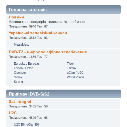
Головна категорія
Новини
Новини транспондерів, телеканалів, приймачів
Повідомлень: 5940 Тем: 67
Українські телевізійні канали
Повідомлень: 3612 Тем: 93
МедіаМакс
DVB-T2 - цифрове ефірне телебачення
Повідомлень: 1656 Тем: 77
Eurosky / Eurosat
Tiger
Lorton / Orton
Trimax
Openbox
uClan / U2C
Simax
World Vision
Strong
Приймачі DVB-S/S2
Sat-Integral
Повідомлень: 3435 Тем: 58
U2C
Повідомлень: 4829 Тем: 66
U2C B6, uClan B6