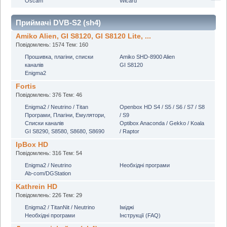
Oscam
Wicard
Приймачі DVB-S2 (sh4)
Amiko Alien, GI S8120, GI S8120 Lite, ...
Повідомлень: 1574 Тем: 160
Прошивка, плагіни, списки
Amiko SHD-8900 Alien
каналів
GI S8120
Enigma2
Fortis
Повідомлень: 376 Тем: 46
Enigma2 / Neutrino / Titan
Openbox HD S4 / S5 / S6 / S7 / S8
Програми, Плагіни, Емулятори,
/ S9
Списки каналів
Optibox Anaconda / Gekko / Koala
GI S8290, S8580, S8680, S8690
/ Raptor
IpBox HD
Повідомлень: 316 Тем: 54
Enigma2 / Neutrino
Необхідні програми
Ab-com/DGStation
Kathrein HD
Повідомлень: 226 Тем: 29
Enigma2 / TitanNit / Neutrino
Іміджі
Необхідні програми
Інструкції (FAQ)