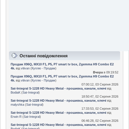
Останні повідомлення
Продам X96Q, MX10 F1, P5, P7 smart tv box, Zgemma H9 Сombo E2
4k.
від
vitivan
(
Куплю - Продам
)
Вчора
в 09:19:52
Продам X96Q, MX10 F1, P5, P7 smart tv box, Zgemma H9 Сombo E2
4k.
від
vitivan
(
Куплю - Продам
)
07:00:12, 03 Серпня 2026
Sat-Integral S-1228 HD Heavy Metal - прошивка, канали, ключі
від
BodiaK
(
Sat-Integral
)
18:50:47, 02 Серпня 2026
Sat-Integral S-1228 HD Heavy Metal - прошивка, канали, ключі
від
malyshka
(
Sat-Integral
)
17:33:53, 02 Серпня 2026
Sat-Integral S-1228 HD Heavy Metal - прошивка, канали, ключі
від
Erwin R
(
Sat-Integral
)
06:46:28, 02 Серпня 2026
Sat-Integral S-1228 HD Heavy Metal - прошивка, канали, ключі
від
BodiaK
(
Sat-Integral
)