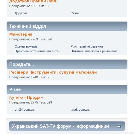
Додаткові файли (sh4)
Повідомлень: 105 Тем: 13
Додатки
Скіни
Технічний відділ
Майстерня
Повідомлень: 7769 Тем: 526
Cхеми тюнерів
Різні технічні рішення
Практика встановлення антен.
Питання, пов'язані з ремонтом.
Порадьте...
Ресівери, Інструменти, супутні матеріали
Повідомлень: 1740 Тем: 66
Різне
Куплю - Продам
Повідомлень: 2775 Тем: 529
vm24.com.ua
tvfak.com.ua
Український SAT-TV форум - Інформаційний