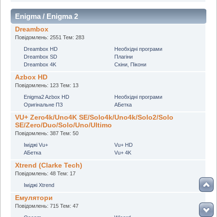
Enigma / Enigma 2
Dreambox
Повідомлень: 2551 Тем: 283
Dreambox HD
Необхідні програми
Dreambox SD
Плагіни
Dreambox 4K
Скіни, Пікони
Azbox HD
Повідомлень: 123 Тем: 13
Enigma2 Azbox HD
Необхідні програми
Оригінальне ПЗ
АБетка
VU+ Zero4k/Uno4K SE/Solo4k/Uno4k/Solo2/Solo
SE/Zero/Duo/Solo/Uno/Ultimo
Повідомлень: 387 Тем: 50
Іміджі Vu+
Vu+ HD
АБетка
Vu+ 4K
Xtrend (Clarke Tech)
Повідомлень: 48 Тем: 17
Іміджі Xtrend
Емулятори
Повідомлень: 715 Тем: 47