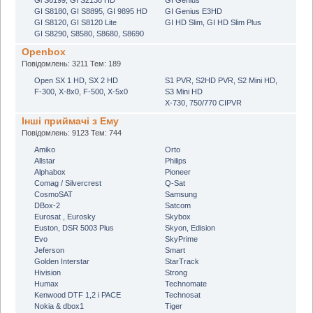
GI S8180, GI S8895, GI 9895 HD
GI Genius E3HD
GI S8120, GI S8120 Lite
GI HD Slim, GI HD Slim Plus
GI S8290, S8580, S8680, S8690
Openbox
Повідомлень: 3211 Тем: 189
Open SX 1 HD, SX 2 HD
S1 PVR, S2HD PVR, S2 Mini HD,
F-300, X-8x0, F-500, X-5х0
S3 Mini HD
X-730, 750/770 CIPVR
Інші приймачі з Ему
Повідомлень: 9123 Тем: 744
Amiko
Orto
Allstar
Philips
Alphabox
Pioneer
Comag / Silvercrest
Q-Sat
CosmoSAT
Samsung
DBox-2
Satcom
Eurosat , Eurosky
Skybox
Euston, DSR 5003 Plus
Skyon, Edision
Evo
SkyPrime
Jeferson
Smart
Golden Interstar
StarTrack
Hivision
Strong
Humax
Technomate
Kenwood DTF 1,2 і PACE
Technosat
Nokia & dbox1
Tiger