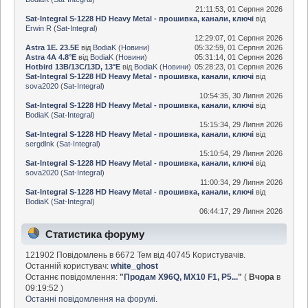
21:11:53, 01 Серпня 2026
Sat-Integral S-1228 HD Heavy Metal - прошивка, канали, ключі
від
Erwin R
(
Sat-Integral
)
12:29:07, 01 Серпня 2026
Astra 1E. 23.5E
від
BodiaK
(
Новини
)
05:32:59, 01 Серпня 2026
Astra 4A 4.8°E
від
BodiaK
(
Новини
)
05:31:14, 01 Серпня 2026
Hotbird 13B/13C/13D, 13°E
від
BodiaK
(
Новини
)
05:28:23, 01 Серпня 2026
Sat-Integral S-1228 HD Heavy Metal - прошивка, канали, ключі
від
sova2020
(
Sat-Integral
)
10:54:35, 30 Липня 2026
Sat-Integral S-1228 HD Heavy Metal - прошивка, канали, ключі
від
BodiaK
(
Sat-Integral
)
15:15:34, 29 Липня 2026
Sat-Integral S-1228 HD Heavy Metal - прошивка, канали, ключі
від
sergdlnk
(
Sat-Integral
)
15:10:54, 29 Липня 2026
Sat-Integral S-1228 HD Heavy Metal - прошивка, канали, ключі
від
sova2020
(
Sat-Integral
)
11:00:34, 29 Липня 2026
Sat-Integral S-1228 HD Heavy Metal - прошивка, канали, ключі
від
BodiaK
(
Sat-Integral
)
06:44:17, 29 Липня 2026
Статистика форуму
121902 Повідомлень в 6672 Тем від 40745 Користувачів.
Останній користувач:
white_ghost
Останнє повідомлення:
"
Продам X96Q, MX10 F1, P5...
"
(
Вчора
в
09:19:52 )
Останні повідомлення на форумі.