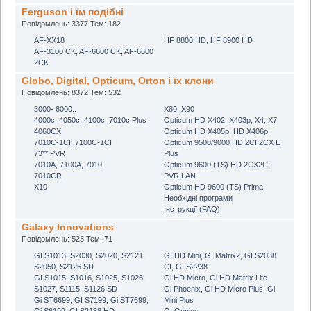
Ferguson i їм подібні
Повідомлень: 3377 Тем: 182
AF-XX18
HF 8800 HD, HF 8900 HD
AF-3100 CK, AF-6600 CK, AF-6600
2CK
Globo, Digital, Opticum, Orton і їх клони
Повідомлень: 8372 Тем: 532
3000- 6000..
X80, X90
4000с, 4050c, 4100c, 7010c Plus
Opticum HD X402, X403p, X4, X7
4060CX
Opticum HD X405p, HD X406p
7010C-1CI, 7100C-1CI
Opticum 9500/9000 HD 2CI 2CX E
73** PVR
Plus
7010A, 7100A, 7010
Opticum 9600 (TS) HD 2CX2CI
7010CR
PVR LAN
X10
Opticum HD 9600 (TS) Prima
Необхідні програми
Інструкції (FAQ)
Galaxy Innovations
Повідомлень: 523 Тем: 71
GI S1013, S2030, S2020, S2121,
GI HD Mini, GI Matrix2, GI S2038
S2050, S2126 SD
CI, GI S2238
GI S1015, S1016, S1025, S1026,
Gi HD Micro, Gi HD Matrix Lite
S1027, S1115, S1126 SD
Gi Phoenix, Gi HD Micro Plus, Gi
Gi ST6699, GI S7199, Gi ST7699,
Mini Plus
Gi S6199, GI S2138 HD
GI Genius