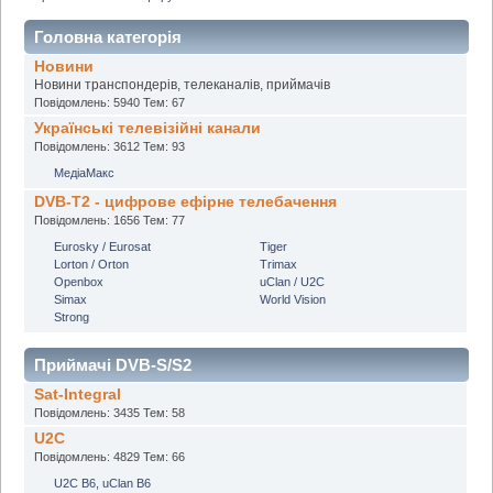
Головна категорія
Новини
Новини транспондерів, телеканалів, приймачів
Повідомлень: 5940 Тем: 67
Українські телевізійні канали
Повідомлень: 3612 Тем: 93
МедіаМакс
DVB-T2 - цифрове ефірне телебачення
Повідомлень: 1656 Тем: 77
Eurosky / Eurosat
Tiger
Lorton / Orton
Trimax
Openbox
uClan / U2C
Simax
World Vision
Strong
Приймачі DVB-S/S2
Sat-Integral
Повідомлень: 3435 Тем: 58
U2C
Повідомлень: 4829 Тем: 66
U2C B6, uClan B6