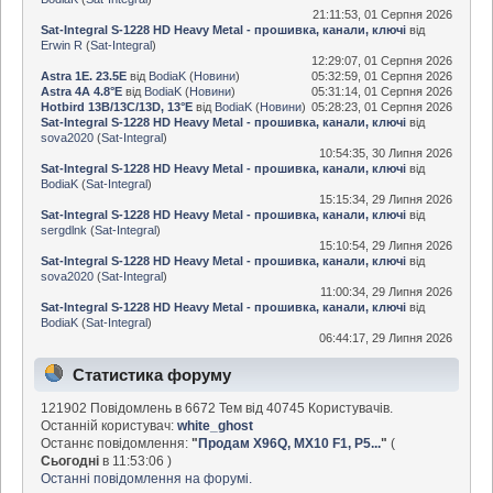
21:11:53, 01 Серпня 2026
Sat-Integral S-1228 HD Heavy Metal - прошивка, канали, ключі
від
Erwin R
(
Sat-Integral
)
12:29:07, 01 Серпня 2026
Astra 1E. 23.5E
від
BodiaK
(
Новини
)
05:32:59, 01 Серпня 2026
Astra 4A 4.8°E
від
BodiaK
(
Новини
)
05:31:14, 01 Серпня 2026
Hotbird 13B/13C/13D, 13°E
від
BodiaK
(
Новини
)
05:28:23, 01 Серпня 2026
Sat-Integral S-1228 HD Heavy Metal - прошивка, канали, ключі
від
sova2020
(
Sat-Integral
)
10:54:35, 30 Липня 2026
Sat-Integral S-1228 HD Heavy Metal - прошивка, канали, ключі
від
BodiaK
(
Sat-Integral
)
15:15:34, 29 Липня 2026
Sat-Integral S-1228 HD Heavy Metal - прошивка, канали, ключі
від
sergdlnk
(
Sat-Integral
)
15:10:54, 29 Липня 2026
Sat-Integral S-1228 HD Heavy Metal - прошивка, канали, ключі
від
sova2020
(
Sat-Integral
)
11:00:34, 29 Липня 2026
Sat-Integral S-1228 HD Heavy Metal - прошивка, канали, ключі
від
BodiaK
(
Sat-Integral
)
06:44:17, 29 Липня 2026
Статистика форуму
121902 Повідомлень в 6672 Тем від 40745 Користувачів.
Останній користувач:
white_ghost
Останнє повідомлення:
"
Продам X96Q, MX10 F1, P5...
"
(
Сьогодні
в 11:53:06 )
Останні повідомлення на форумі.