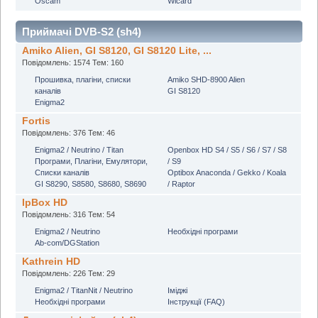
Oscam
Wicard
Приймачі DVB-S2 (sh4)
Amiko Alien, GI S8120, GI S8120 Lite, ...
Повідомлень: 1574 Тем: 160
Прошивка, плагіни, списки
Amiko SHD-8900 Alien
каналів
GI S8120
Enigma2
Fortis
Повідомлень: 376 Тем: 46
Enigma2 / Neutrino / Titan
Openbox HD S4 / S5 / S6 / S7 / S8
Програми, Плагіни, Емулятори,
/ S9
Списки каналів
Optibox Anaconda / Gekko / Koala
GI S8290, S8580, S8680, S8690
/ Raptor
IpBox HD
Повідомлень: 316 Тем: 54
Enigma2 / Neutrino
Необхідні програми
Ab-com/DGStation
Kathrein HD
Повідомлень: 226 Тем: 29
Enigma2 / TitanNit / Neutrino
Іміджі
Необхідні програми
Інструкції (FAQ)