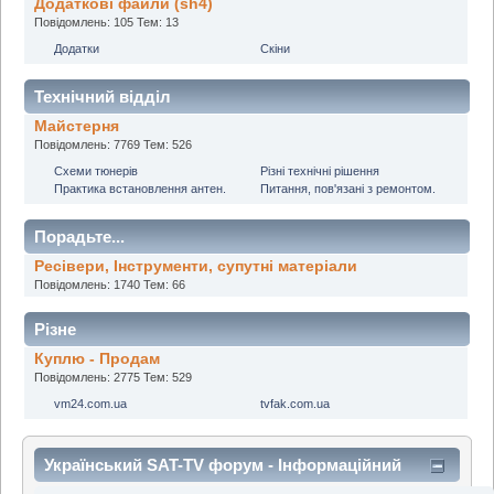
Додаткові файли (sh4)
Повідомлень: 105 Тем: 13
Додатки
Скіни
Технічний відділ
Майстерня
Повідомлень: 7769 Тем: 526
Cхеми тюнерів
Різні технічні рішення
Практика встановлення антен.
Питання, пов'язані з ремонтом.
Порадьте...
Ресівери, Інструменти, супутні матеріали
Повідомлень: 1740 Тем: 66
Різне
Куплю - Продам
Повідомлень: 2775 Тем: 529
vm24.com.ua
tvfak.com.ua
Український SAT-TV форум - Інформаційний