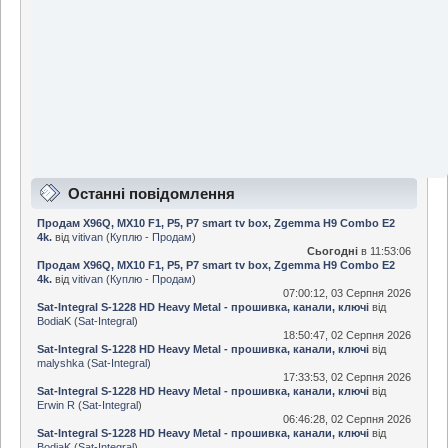
Останні повідомлення
Продам X96Q, MX10 F1, P5, P7 smart tv box, Zgemma H9 Сombo E2
4k.
від
vitivan
(
Куплю - Продам
)
Сьогодні
в 11:53:06
Продам X96Q, MX10 F1, P5, P7 smart tv box, Zgemma H9 Сombo E2
4k.
від
vitivan
(
Куплю - Продам
)
07:00:12, 03 Серпня 2026
Sat-Integral S-1228 HD Heavy Metal - прошивка, канали, ключі
від
BodiaK
(
Sat-Integral
)
18:50:47, 02 Серпня 2026
Sat-Integral S-1228 HD Heavy Metal - прошивка, канали, ключі
від
malyshka
(
Sat-Integral
)
17:33:53, 02 Серпня 2026
Sat-Integral S-1228 HD Heavy Metal - прошивка, канали, ключі
від
Erwin R
(
Sat-Integral
)
06:46:28, 02 Серпня 2026
Sat-Integral S-1228 HD Heavy Metal - прошивка, канали, ключі
від
BodiaK
(
Sat-Integral
)