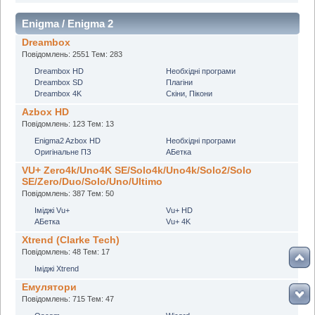
Enigma / Enigma 2
Dreambox
Повідомлень: 2551 Тем: 283
Dreambox HD
Необхідні програми
Dreambox SD
Плагіни
Dreambox 4K
Скіни, Пікони
Azbox HD
Повідомлень: 123 Тем: 13
Enigma2 Azbox HD
Необхідні програми
Оригінальне ПЗ
АБетка
VU+ Zero4k/Uno4K SE/Solo4k/Uno4k/Solo2/Solo
SE/Zero/Duo/Solo/Uno/Ultimo
Повідомлень: 387 Тем: 50
Іміджі Vu+
Vu+ HD
АБетка
Vu+ 4K
Xtrend (Clarke Tech)
Повідомлень: 48 Тем: 17
Іміджі Xtrend
Емулятори
Повідомлень: 715 Тем: 47