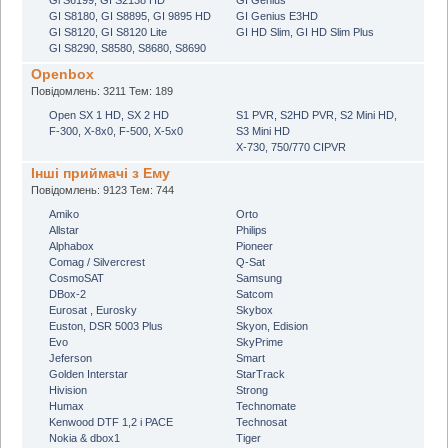
GI S8180, GI S8895, GI 9895 HD
GI Genius E3HD
GI S8120, GI S8120 Lite
GI HD Slim, GI HD Slim Plus
GI S8290, S8580, S8680, S8690
Openbox
Повідомлень: 3211 Тем: 189
Open SX 1 HD, SX 2 HD
S1 PVR, S2HD PVR, S2 Mini HD,
F-300, X-8x0, F-500, X-5х0
S3 Mini HD
X-730, 750/770 CIPVR
Інші приймачі з Ему
Повідомлень: 9123 Тем: 744
Amiko
Orto
Allstar
Philips
Alphabox
Pioneer
Comag / Silvercrest
Q-Sat
CosmoSAT
Samsung
DBox-2
Satcom
Eurosat , Eurosky
Skybox
Euston, DSR 5003 Plus
Skyon, Edision
Evo
SkyPrime
Jeferson
Smart
Golden Interstar
StarTrack
Hivision
Strong
Humax
Technomate
Kenwood DTF 1,2 і PACE
Technosat
Nokia & dbox1
Tiger