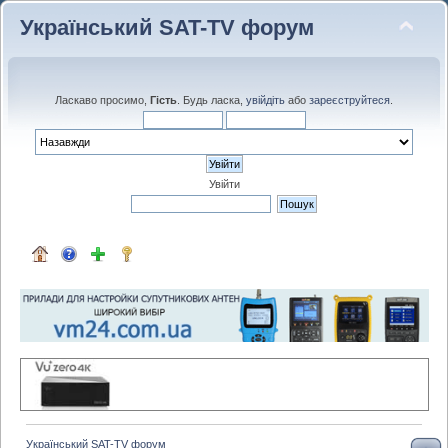
Український SAT-TV форум
Ласкаво просимо,
Гість
. Будь ласка,
увійдіть
або
зареєструйтеся
.
Увійти
Український SAT-TV форум