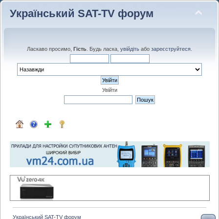
Український SAT-TV форум
Ласкаво просимо,
Гість
. Будь ласка,
увійдіть
або
зареєструйтеся
.
Увійти
Український SAT-TV форум