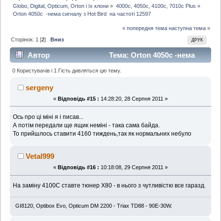
Globo, Digital, Opticum, Orton і їх клони
»
4000с, 4050c, 4100c, 7010c Plus
»
Orton 4050c  -нема сигналу з Hot Bird  на частоті 12597
« попередня тема
наступна тема »
Сторінок:
1
[
2
]
Вниз
ДРУК
Автор
Тема: Orton 4050c -нема
сигналу з Hot Bird на частоті 12597 (Прочитано 9545
0 Користувачів і 1 Гість дивляться цю тему.
раз)
sergeny
«
Відповідь #15 :
14:28:20, 28 Серпня 2011 »
Ось про ці міні я і писав...
А потім передали ще ящик неміні - така сама байда.
То прийшлось ставити 4160 тиждень,так як нормальних небуло
Vetal999
«
Відповідь #16 :
10:18:08, 29 Серпня 2011 »
На заміну 4100С ставте тюнер Х80 - в нього з чутливістю все гаразд.
GI8120, Optibox Evo, Opticum DM 2200 - Triax TD88 - 90E-30W.