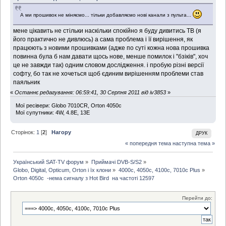
А ми прошивок не міняємо... тільки добавляємо нові канали з пульта...
мене цікавить не стільки наскільки спокійно я буду дивитись ТВ (я
його практично не дивлюсь) а сама проблема і її вирішення, як
працюють з новими прошивками (адже по суті кожна нова прошивка
повинна була б нам давати щось нове, менше помилок і "бзіків", хоч
це не завжди так) одним словом дослідження. і пробую різні версії
софту, бо так не хочеться щоб єдиним вирішенням проблеми став
паяльник
«
Останнє редагування: 06:59:41, 30 Серпня 2011 від iv3853
»
Мої ресiвери: Globo 7010CR, Orton 4050c
Мої супутники: 4W, 4.8E, 13E
Сторінок:
1
[
2
]
Нагору
ДРУК
« попередня тема
наступна тема »
Український SAT-TV форум
»
Приймачі DVB-S/S2
»
Globo, Digital, Opticum, Orton і їх клони
»
4000с, 4050c, 4100c, 7010c Plus
»
Orton 4050c  -нема сигналу з Hot Bird  на частоті 12597
Перейти до: