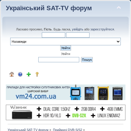
Український SAT-TV форум
Ласкаво просимо,
Гість
. Будь ласка,
увійдіть
або
зареєструйтеся
.
Увійти
Український SAT-TV форум
»
Приймачі DVB-S/S2
»