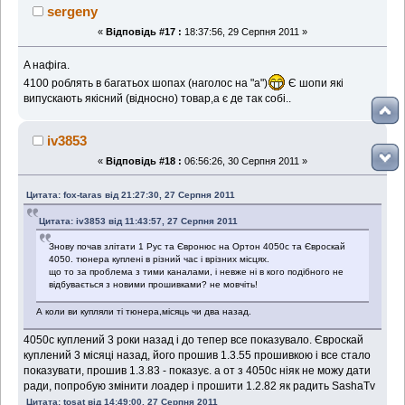
sergeny
«
Відповідь #17 :
18:37:56, 29 Серпня 2011 »
A нафіга.
4100 роблять в багатьох шопах (наголос на "а")
Є шопи які
випускають якісний (відносно) товар,а є де так собі..
iv3853
«
Відповідь #18 :
06:56:26, 30 Серпня 2011 »
Цитата: fox-taras від 21:27:30, 27 Серпня 2011
Цитата: iv3853 від 11:43:57, 27 Серпня 2011
Знову почав злітати 1 Рус та Євронюс на Ортон 4050с та Євроскай
4050. тюнера куплені в різний час і врізних місцях.
що то за проблема з тими каналами, і невже ні в кого подібного не
відбувається з новими прошивками? не мовчіть!
А коли ви купляли ті тюнера,місяць чи два назад.
4050c куплений 3 роки назад і до тепер все показувало. Євроскай
куплений 3 місяці назад, його прошив 1.3.55 прошивкою і все стало
показувати, прошив 1.3.83 - показує. а от з 4050с ніяк не можу дати
ради, попробую змінити лоадер і прошити 1.2.82 як радить SashaTv
Цитата: tosat від 14:49:00, 27 Серпня 2011