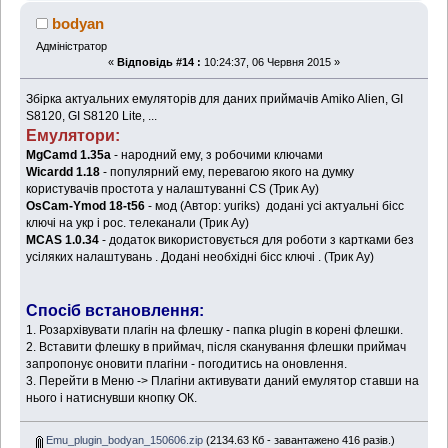
bodyan
Адміністратор
«
Відповідь #14 :
10:24:37, 06 Червня 2015 »
Збірка актуальних емуляторів для даних приймачів Amiko Alien, GI
S8120, GI S8120 Lite, ...
Емулятори:
MgCamd 1.35a
- народний ему, з робочими ключами
Wicardd 1.18
- популярний ему, перевагою якого на думку
користувачів простота у налаштуванні CS (Трик Ау)
OsCam-Ymod 18-t56
- мод (Автор: yuriks) додані усі актуальні бісс
ключі на укр і рос. телеканали (Трик Ау)
MCAS 1.0.34
- додаток використовується для роботи з картками без
усіляких налаштувань . Додані необхідні бісс ключі . (Трик Ау)
Спосіб встановлення:
1. Розархівувати плагін на флешку - папка plugin в корені флешки.
2. Вставити флешку в приймач, після сканування флешки приймач
запропонує оновити плагіни - погодитись на оновлення.
3. Перейти в Меню -> Плагіни активувати даний емулятор ставши на
нього і натиснувши кнопку ОК.
Emu_plugin_bodyan_150606.zip
(2134.63 Кб - завантажено 416 разів.)