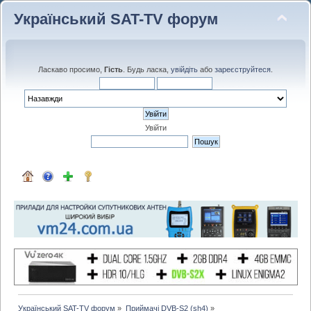
Український SAT-TV форум
Ласкаво просимо,
Гість
. Будь ласка,
увійдіть
або
зареєструйтеся
.
Увійти
Український SAT-TV форум
»
Приймачі DVB-S2 (sh4)
»