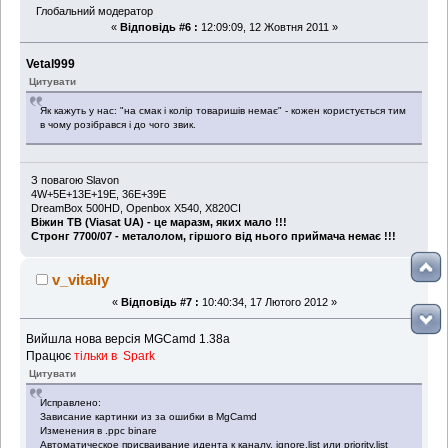
Глобальний модератор
«
Відповідь #6 :
12:09:09, 12 Жовтня 2011 »
Vetal999
Цитувати
Як кажуть у нас: "на смак і колір товаришів немає" - кожен користується тим
в чому розібрався і до чого звик.
З повагою Slavon
4W+5E+13E+19E, 36Е+39Е
DreamBox 500HD, Openbox X540, X820CI
Віжин ТВ (Viasat UA) - це маразм, яких мало !!!
Стронг 7700/07 - металолом, гіршого від нього приймача немає !!!
v_vitaliy
«
Відповідь #7 :
10:40:34, 17 Лютого 2012 »
Вийшла нова версія MGCamd 1.38a
Працює
тільки в Spark
Цитувати
Исправлено:
Зависание картинки из за ошибки в MgCamd
Изменения в .ppc binare
Автоматическое присваивание идента к каналу, ignore.list или priority.list