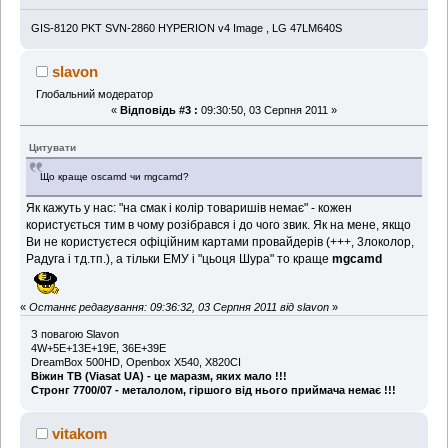
GIS-8120 PKT SVN-2860 HYPERION v4 Image , LG 47LM640S
slavon
Глобальний модератор
«
Відповідь #3 :
09:30:50, 03 Серпня 2011 »
Цитувати
Що краще oscamd чи mgcamd?
Як кажуть у нас: "на смак і колір товаришів немає" - кожен
користується тим в чому розібрався і до чого звик. Як на мене, якщо
Ви не користуєтеся офіційним картами провайдерів (+++, 3локолор,
Радуга і тд.тп.), а тільки ЕМУ і "цьоця Шура" то краще
mgcamd
«
Останнє редагування: 09:36:32, 03 Серпня 2011 від slavon
»
З повагою Slavon
4W+5E+13E+19E, 36Е+39Е
DreamBox 500HD, Openbox X540, X820CI
Віжин ТВ (Viasat UA) - це маразм, яких мало !!!
Стронг 7700/07 - металолом, гіршого від нього приймача немає !!!
vitakom