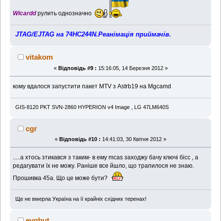
Wicardd
рулить однозначно
JTAG/EJTAG на 74HC244N.Реанімація приймачів.
vitakom
«
Відповідь #9 :
15:16:05, 14 Березня 2012 »
кому вдалося запустити пакет MTV з Astrb19 на Mgcamd
GIS-8120 PKT SVN-2860 HYPERION v4 Image , LG 47LM640S
cgr
«
Відповідь #10 :
14:41:03, 30 Квітня 2012 »
.....а хтось зтикався з таким- в ему mcas заходжу бачу ключі бісс , а
редагувати їх не можу. Раніше все йшло, що трапилося не знаю.
Прошивка 45а. Що це може бути?
Ще не вмерла Україна на її крайніх східних теренах!
evgbut