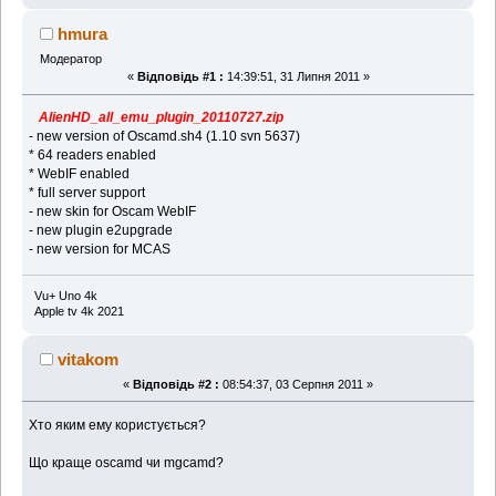
hmura
Модератор
«
Відповідь #1 :
14:39:51, 31 Липня 2011 »
AlienHD_all_emu_plugin_20110727.zip
- new version of Oscamd.sh4 (1.10 svn 5637)
* 64 readers enabled
* WebIF enabled
* full server support
- new skin for Oscam WebIF
- new plugin e2upgrade
- new version for MCAS
Vu+ Uno 4k
Apple tv 4k 2021
vitakom
«
Відповідь #2 :
08:54:37, 03 Серпня 2011 »
Хто яким ему користується?
Що краще oscamd чи mgcamd?