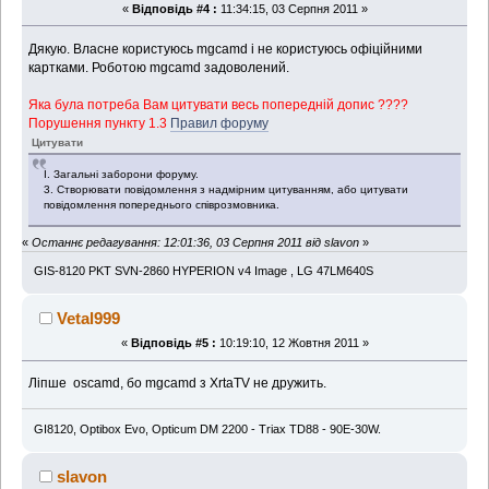
«
Відповідь #4 :
11:34:15, 03 Серпня 2011 »
Дякую. Власне користуюсь mgcamd і не користуюсь офіційними
картками. Роботою mgcamd задоволений.
Яка була потреба Вам цитувати весь попередній допис ????
Порушення пункту 1.3
Правил форуму
Цитувати
І. Загальні заборони форуму.
3. Створювати повідомлення з надмірним цитуванням, або цитувати
повідомлення попереднього співрозмовника.
«
Останнє редагування: 12:01:36, 03 Серпня 2011 від slavon
»
GIS-8120 PKT SVN-2860 HYPERION v4 Image , LG 47LM640S
Vetal999
«
Відповідь #5 :
10:19:10, 12 Жовтня 2011 »
Ліпше oscamd, бо mgcamd з ХrtaTV не дружить.
GI8120, Optibox Evo, Opticum DM 2200 - Triax TD88 - 90E-30W.
slavon