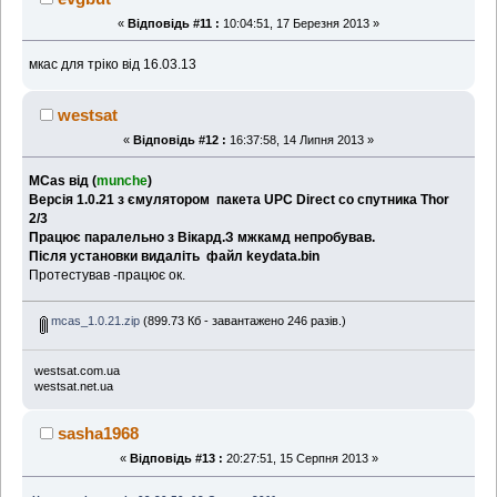
«
Відповідь #11 :
10:04:51, 17 Березня 2013 »
мкас для тріко від 16.03.13
westsat
«
Відповідь #12 :
16:37:58, 14 Липня 2013 »
MCas від (
munche
)
Версія 1.0.21 з ємулятором пакета UPC Direct со спутника Thor
2/3
Працює паралельно з Вікард.З мжкамд непробував.
Після установки видаліть файл keydata.bin
Протестував -працює ок.
mcas_1.0.21.zip
(899.73 Кб - завантажено 246 разів.)
westsat.com.ua
westsat.net.ua
sasha1968
«
Відповідь #13 :
20:27:51, 15 Серпня 2013 »