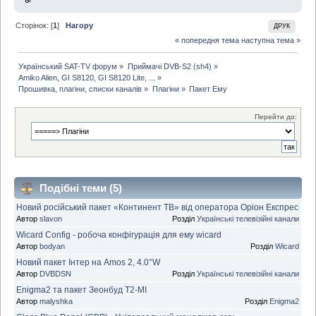
Сторінок: [
1
]
Нагору
ДРУК
« попередня тема
наступна тема »
Український SAT-TV форум
»
Приймачі DVB-S2 (sh4)
»
Amiko Alien, GI S8120, GI S8120 Lite, ...
»
Прошивка, плагіни, списки каналів
»
Плагіни
»
Пакет Ему
Перейти до:
Подібні теми (5)
Новий російський пакет «Континент ТВ» від оператора Оріон Експрес
Автор
slavon
Розділ
Українські телевізійні канали
Wicard Config - робоча конфігурація для ему wicard
Автор
bodyan
Розділ
Wicard
Новий пакет Інтер на Amos 2, 4.0°W
Автор
DVBDSN
Розділ
Українські телевізійні канали
Enigma2 та пакет Зеонбуд T2-MI
Автор
malyshka
Розділ
Enigma2