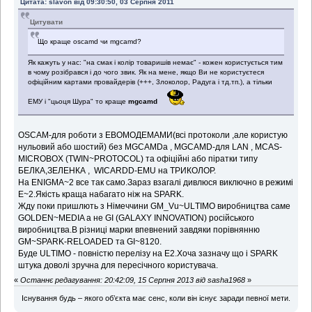
Цитата: slavon від 09:30:50, 03 Серпня 2011
Цитувати
Що краще oscamd чи mgcamd?
Як кажуть у нас: "на смак і колір товаришів немає" - кожен користується тим
в чому розібрався і до чого звик. Як на мене, якщо Ви не користуєтеся
офіційним картами провайдерів (+++, 3локолор, Радуга і тд.тп.), а тільки
ЕМУ і "цьоця Шура" то краще
mgcamd
OSCAM-для роботи з ЕВОМОДЕМАМИ(всі протоколи ,але користую
нульовий або шостий) без MGCAMDа , MGCAMD-для LAN , MCAS-
MICROBOX (TWIN~PROTOCOL) та офіційні або піратки типу
БЕЛКА,ЗЕЛЕНКА , WICARDD-EMU на ТРИКОЛОР.
На ENIGMA~2 все так само.Зараз взагалі дивлюся виключно в режимі
E~2.Якість краща набагато ніж на SPARK.
Жду поки пришлють з Німеччини GM_Vu~ULТIMO виробництва саме
GOLDEN~MEDIA а не GI (GALAXY INNOVATION) російського
виробництва.В різниці марки впевнений завдяки порівнянню
GM~SPARK-RELOADED та GI~8120.
Буде ULТIMO - повністю перелізу на Е2.Хоча зазначу що і SPARK
штука доволі зручна для пересічного користувача.
«
Останнє редагування: 20:42:09, 15 Серпня 2013 від sasha1968
»
Існування будь – якого об’єкта має сенс, коли він існує заради певної мети.