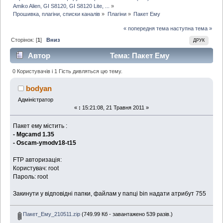
Amiko Alien, GI S8120, GI S8120 Lite, ...
»
Прошивка, плагіни, списки каналів
»
Плагіни
»
Пакет Ему
« попередня тема
наступна тема »
Сторінок: [
1
]
Вниз
ДРУК
Автор
Тема: Пакет Ему
(Прочитано 10018 раз)
0 Користувачів і 1 Гість дивляться цю тему.
bodyan
Адміністратор
«
:
15:21:08, 21 Травня 2011 »
Пакет ему містить :
- Mgcamd 1.35
- Oscam-ymodv18-t15
FTP авторизація:
Користувач: root
Пароль: root
Закинути у відповідні папки, файлам у папці bin надати атрибут 755
Пакет_Ему_210511.zip
(749.99 Кб - завантажено 539 разів.)