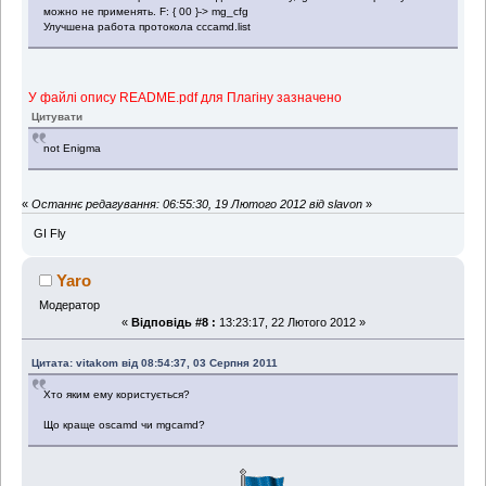
можно не применять. F: { 00 }-> mg_cfg
Улучшена работа протокола cccamd.list
У файлі опису README.pdf для Плагіну зазначено
Цитувати
not Enigma
«
Останнє редагування: 06:55:30, 19 Лютого 2012 від slavon
»
GI Fly
Yaro
Модератор
«
Відповідь #8 :
13:23:17, 22 Лютого 2012 »
Цитата: vitakom від 08:54:37, 03 Серпня 2011
Хто яким ему користується?
Що краще oscamd чи mgcamd?