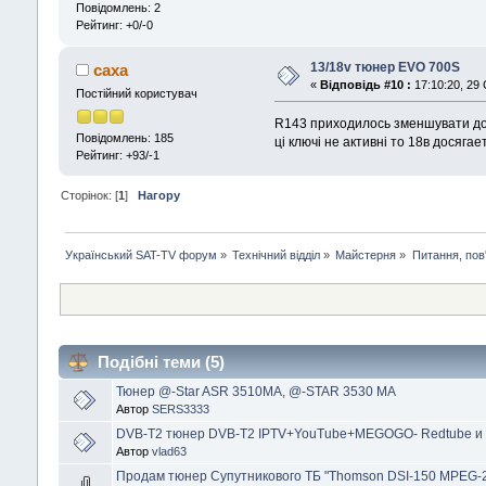
Повідомлень: 2
Рейтинг: +0/-0
13/18v тюнер EVO 700S
caxa
«
Відповідь #10 :
17:10:20, 29
Постійний користувач
R143 приходилось зменшувати до 1
Повідомлень: 185
ці ключі не активні то 18в досяг
Рейтинг: +93/-1
Сторінок: [
1
]
Нагору
Український SAT-TV форум
»
Технічний відділ
»
Майстерня
»
Питання, пов
Подібні теми (5)
Тюнер @-Star ASR 3510MA, @-STAR 3530 МА
Автор
SERS3333
DVB-T2 тюнер DVB-T2 IPTV+YouTube+MEGOGO- Redtube и 
Автор
vlad63
Продам тюнер Супутникового ТБ "Thomson DSI-150 MPEG-