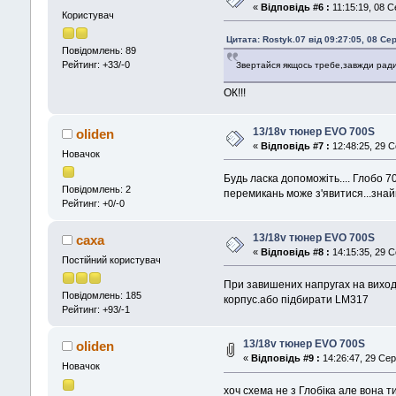
«
Відповідь #6 :
11:15:19, 08 С
Користувач
Цитата: Rostyk.07 від 09:27:05, 08 Се
Повідомлень: 89
Рейтинг: +33/-0
Звертайся якщось требе,завжди радий
ОК!!!
13/18v тюнер EVO 700S
oliden
«
Відповідь #7 :
12:48:25, 29 С
Новачок
Будь ласка допоможіть.... Глобо 7
Повідомлень: 2
перемикань може з'явитися...знайш
Рейтинг: +0/-0
13/18v тюнер EVO 700S
caxa
«
Відповідь #8 :
14:15:35, 29 С
Постійний користувач
При завишених напругах на виход
Повідомлень: 185
корпус.або підбирати LM317
Рейтинг: +93/-1
13/18v тюнер EVO 700S
oliden
«
Відповідь #9 :
14:26:47, 29 Сер
Новачок
хоч схема не з Глобіка але вона 