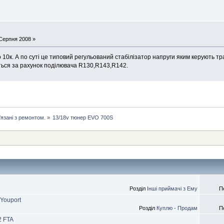
 Серпня 2008 »
0к. А по суті це типовий регульований стабілізатор напруги яким керують тр
аеться за рахунок поділювача R130,R143,R142.
'язані з ремонтом.
»
13/18v тюнер EVO 700S
Розділ
Інші приймачі з Ему
П
Youport
Розділ
Куплю - Продам
П
2 FTA