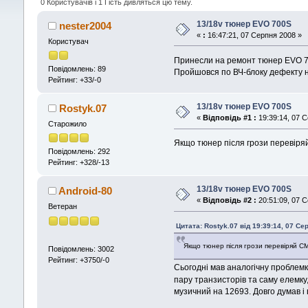
0 Користувачів і 1 Гість дивляться цю тему.
13/18v тюнер EVO 700S
nester2004
«
:
16:47:21, 07 Серпня 2008 »
Користувач
Принесли на ремонт тюнер EVO 700
Повідомлень: 89
Пройшовся по ВЧ-блоку дефекту 
Рейтинг: +33/-0
13/18v тюнер EVO 700S
Rostyk.07
«
Відповідь #1 :
19:39:14, 07 С
Старожило
Якщо тюнер після грози перевіря
Повідомлень: 292
Рейтинг: +328/-13
13/18v тюнер EVO 700S
Android-80
«
Відповідь #2 :
20:51:09, 07 С
Ветеран
Цитата: Rostyk.07 від 19:39:14, 07 Се
Якщо тюнер після грози перевіряй С
Повідомлень: 3002
Рейтинг: +3750/-0
Сьогодні мав аналогічну проблемк
пару транзисторів та саму елемку,
музичний на 12693. Довго думав 