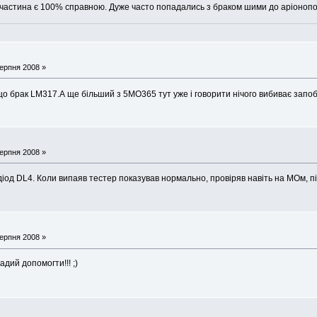
пчастина є 100% справною. Дуже часто попадались з браком шими до аріонопо
ерпня 2008 »
що брак LM317.А ще більший з 5МО365 тут уже і говорити нічого вибиває запоб
ерпня 2008 »
од DL4. Коли випаяв тестер показував нормально, провіряв навіть на МОм, п
ерпня 2008 »
дий допомогти!!! ;)