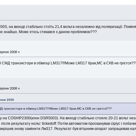
S, на виході стабільно стоїть 21,4 вольта незалежно від поляризації. Поміня
не знайшо. Може хтось стикався з даною проблемою???
ерпня 2008 »
й СМД транзистори в обвязці LM317!!!Може LM317 брак,МС в СКВ не грієтся?
ерпня 2008 »
рпня 2008
МД транзистори в обвязці LM317!!!Може LM317 брак,МС в СКВ не грієтся???
у на COSHIP2300(клон DSR5003). На виході стабільно стояло 20-21 вольт неза
 після результату ноль! :tickedoff: Потім автоматом просканував сіріус і побач
і вирішив знову замінити Лм317. Результат був втішним-апарат запрацював на