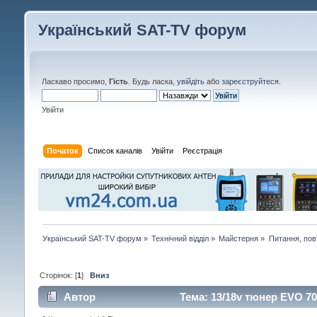
Український SAT-TV форум
Ласкаво просимо,
Гість
. Будь ласка,
увійдіть
або
зареєструйтеся
.
Увійти
Початок
Список каналів
Увійти
Реєстрація
Український SAT-TV форум
»
Технічний відділ
»
Майстерня
»
Питання, пов
Сторінок: [
1
]
Вниз
Автор
Тема: 13/18v тюнер EVO 70