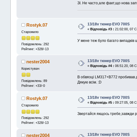
ЗІ. Не часто,але факт,що нова за
13/18v тюнер EVO 700S
Rostyk.07
«
Відповідь #3 :
21:02:00, 07 С
Старожило
У мене теж було багато випадків 
Повідомлень: 292
Рейтинг: +328/-13
13/18v тюнер EVO 700S
nester2004
«
Відповідь #4 :
06:51:20, 08 С
Користувач
В обвязці LM317+В772 пробивав ді
Повідомлень: 89
Дякую всім. :D
Рейтинг: +33/-0
13/18v тюнер EVO 700S
Rostyk.07
«
Відповідь #5 :
09:27:05, 08 С
Старожило
Звертайся якщось требе,завжди ра
Повідомлень: 292
Рейтинг: +328/-13
13/18v тюнер EVO 700S
nester2004