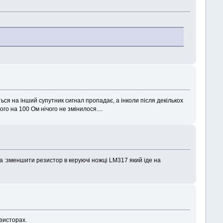
ться на інший супутник сигнал пропадає, а інколи після декількох
о на 100 Ом нічого не змінилося....
 :зменшити резистор в керуючі ножці LM317 який іде на
нзисторах.