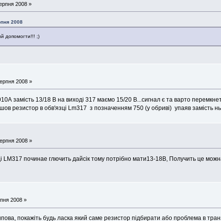
ерпня 2008 »
рпня 2008
 допомогти!!! ;)
ерпня 2008 »
010А замість 13/18 В на виході 317 маємо 15/20 В...сигнал є та варто перемкне
ов резистор в обв'язці Lm317 з позначенням 750 (у обриві) упаяв замість ньог
ерпня 2008 »
і LM317 починае глючить дайсік тому потрібно мати13-18В, Получить це можна
пня 2008 »
типова, покажіть будь ласка який саме резистор підбирати або проблема в тра