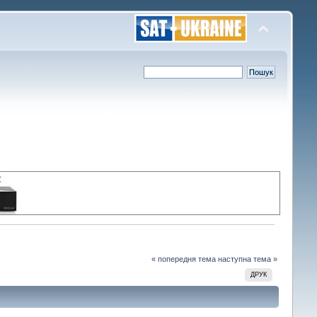
« попередня тема
наступна тема »
ДРУК