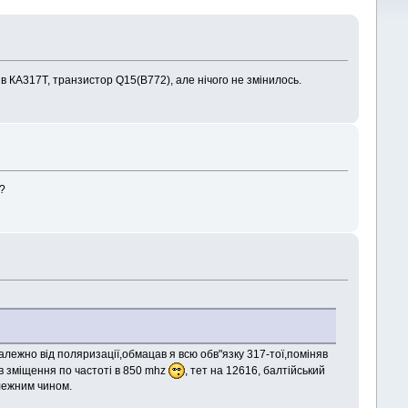
в КА317Т, транзистор Q15(B772), але нічого не змінилось.
??
лежно від поляризації,обмацав я всю обв"язку 317-тої,поміняв
ив зміщення по частоті в 850 mhz
, тет на 12616, балтійський
лежним чином.