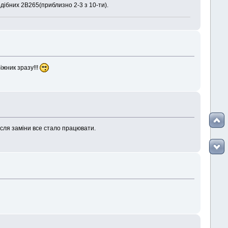
дібних 2В265(приблизно 2-3 з 10-ти).
іжник зразу!!!
ісля заміни все стало працювати.