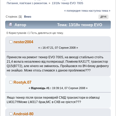
Питання, пов'язані з ремонтом.
»
13/18v тюнер EVO 700S
« попередня тема
наступна тема »
Сторінок: [
1
]
Вниз
ДРУК
Автор
Тема: 13/18v тюнер EVO
700S (Прочитано 3168 раз)
0 Користувачів і 1 Гість дивляться цю тему.
nester2004
«
:
16:47:21, 07 Серпня 2008 »
Принесли на ремонт тюнер EVO 700S, на виході стабільно стоїть
21,4 вольта незалежно від поляризації. Поміняв КА317Т, транзистор
Q15(B772), але нічого не змінилось. Пройшовся по ВЧ-блоку дефекту
не знайшо. Може хтось стикався з даною проблемою???
Rostyk.07
«
Відповідь #1 :
19:39:14, 07 Серпня 2008 »
Якщо тюнер після грози перевіряй СМД транзистори в обвязці
LM317!!!Може LM317 брак,МС в СКВ не грієтся???
Android-80