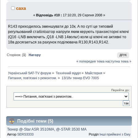
caxa
«
Відповідь #10 :
17:10:20, 29 Серпня 2008 »
R143 приходилось зменшувати до 10к. А по суті це типовий
регульований стабілізатор напруги яким керують транзисторні ключі
(Q16 -LNB виключить ,Q18 -LNB 14вольт) коли ці ключі не активні то
18в досягаеться за рахунок поділювача R130,R143,R142.
Сторінок: [
1
]
Нагору
ДРУК
« попередня тема
наступна тема »
Український SAT-TV форум
»
Технічний відділ
»
Майстерня
»
Питання, пов'язані з ремонтом.
»
13/18v тюнер EVO 700S
Перейти до:
Подібні теми (5)
Тюнер @-Star ASR 3510MA, @-STAR 3530 МА
Автор
SERS3333
Розділ
Інші приймачі з Ему