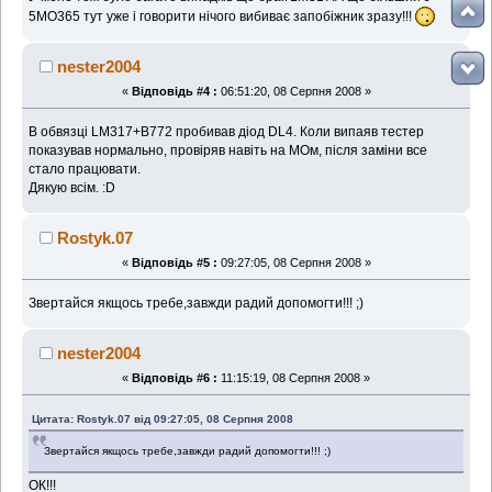
5МО365 тут уже і говорити нічого вибиває запобіжник зразу!!!
nester2004
«
Відповідь #4 :
06:51:20, 08 Серпня 2008 »
В обвязці LM317+В772 пробивав діод DL4. Коли випаяв тестер
показував нормально, провіряв навіть на МОм, після заміни все
стало працювати.
Дякую всім. :D
Rostyk.07
«
Відповідь #5 :
09:27:05, 08 Серпня 2008 »
Звертайся якщось требе,завжди радий допомогти!!! ;)
nester2004
«
Відповідь #6 :
11:15:19, 08 Серпня 2008 »
Цитата: Rostyk.07 від 09:27:05, 08 Серпня 2008
Звертайся якщось требе,завжди радий допомогти!!! ;)
ОК!!!