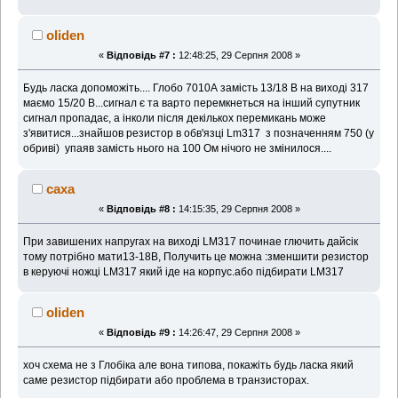
oliden
«
Відповідь #7 :
12:48:25, 29 Серпня 2008 »
Будь ласка допоможіть.... Глобо 7010А замість 13/18 В на виході 317
маємо 15/20 В...сигнал є та варто перемкнеться на інший супутник
сигнал пропадає, а інколи після декількох перемикань може
з'явитися...знайшов резистор в обв'язці Lm317 з позначенням 750 (у
обриві) упаяв замість нього на 100 Ом нічого не змінилося....
caxa
«
Відповідь #8 :
14:15:35, 29 Серпня 2008 »
При завишених напругах на виході LM317 починае глючить дайсік
тому потрібно мати13-18В, Получить це можна :зменшити резистор
в керуючі ножці LM317 який іде на корпус.або підбирати LM317
oliden
«
Відповідь #9 :
14:26:47, 29 Серпня 2008 »
хоч схема не з Глобіка але вона типова, покажіть будь ласка який
саме резистор підбирати або проблема в транзисторах.