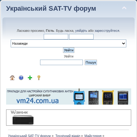
Український SAT-TV форум
Ласкаво просимо,
Гість
. Будь ласка,
увійдіть
або
зареєструйтеся
.
Увійти
Український SAT-TV форум
»
Технічний відділ
»
Майстерня
»