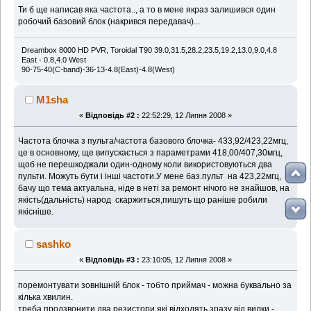
Ти б ще написав яка частота.., а то в мене якраз залишився один
робочий базовий блок (накрився передавач)...
Dreambox 8000 HD PVR, Toroidal T90 39.0,31.5,28.2,23.5,19.2,13.0,9.0,4.8
East - 0.8,4.0 West
90-75-40(C-band)-36-13-4.8(East)-4.8(West)
M1sha
«
Відповідь #2 :
22:52:29, 12 Липня 2008 »
Частота блочка з пульта/частота базового блочка- 433,92/423,22мгц,
це в основному, ще випускається з параметрами 418,00/407,30мгц,
щоб не перешкоджали один-одному коли використовуються два
пульти. Можуть бути і інші частоти.У мене баз.пульт на 423,22мгц,
бачу що тема актуальна, ніде в неті за ремонт нічого не знайшов, на
якість(дальність) народ скаржиться,пишуть що раніше робили
якісніше.
sashko
«
Відповідь #3 :
23:10:05, 12 Липня 2008 »
поремонтувати зовнішній блок - тобто приймач - можна буквально за
кілька хвилин.
треба продзвонити два резистори які відходять зразу від вилки -