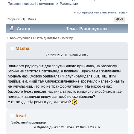
Питання, пов'язані з ремонтом.
»
Радіопульти 
« попередня тема
наступна тема »
Сторінок: [
1
]
Вниз
ДРУК
Автор
Тема: Радіопульти
(Прочитано 1613 раз)
0 Користувачів і 1 Гість дивляться цю тему.
M1sha
«
:
22:11:12, 11 Липня 2008 »
Зламався радіопульт для сопутникового приймача, на базовому
блочку не світиться світлодіод, а повинен... щось там з живленням..
Модель наз. (мовою оригінала) "Полупирамида" з ЗОВНІШНИМ
приймачем. Який там блочок живлення-не зрозуміло,напевно навіть
не імпульсний, і точно не транформаторний. На мікросхемах
базового блоку верхня частина затерто навмисно виробником , де
номінали зазвичай пишуться, щоб не скопійовали?
У когось досвід ремонту є, чи схема?
tosat
Глобальний модератор
«
Відповідь #1 :
21:58:49, 12 Липня 2008 »