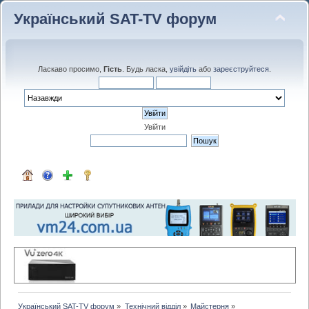
Український SAT-TV форум
Ласкаво просимо,
Гість
. Будь ласка,
увійдіть
або
зареєструйтеся
.
Увійти
Український SAT-TV форум
»
Технічний відділ
»
Майстерня
»