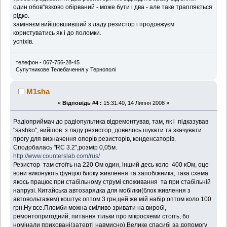
один обов"язково обірваний - може бути і два - але таке трапляється
рідко.
заміняєм вийшовшивший з ладу резистор і продовжуєм
користуватись як і до поломки.
успіхів.
телефон - 067-756-28-45
Супутникове Телебачення у Тернополі
M1sha
«
Відповідь #4 :
15:31:40, 14 Липня 2008 »
Радіоприймач до радіопультика відремонтував, там, як і підказував
"sashko", вийшов з ладу резистор, довелось шукати та зкачувати
прогу для визначення опорів резисторів, конденсаторів.
Сподобалась "RC 3.2",розмір 0,05м.
http://www.counterslab.com/rus/
Резистор там стоїть на 220 Ом один, інший десь коло 400 кОм, оце
вони виконують фунцію блоку живлення та запобіжника, така схема
якось працює при стабільному струмі споживання та при стабільній
напрузі. Китайська автозарядка для мобілки(блок живлення з
автовольтажем) коштує оптом 3 грн,цей же мій набір оптом коло 100
грн.Ну все.Пломби можна сміливо зривати на виробі,
ремонтопригодний, питання тільки про мікросхеми стоїть, бо
номінали приховані(затерті навмисно).Велике спасибі за допомогу