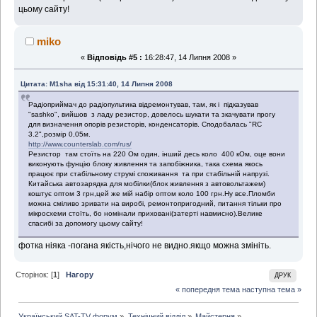
цьому сайту!
miko
«
Відповідь #5 :
16:28:47, 14 Липня 2008 »
Цитата: M1sha від 15:31:40, 14 Липня 2008
Радіоприймач до радіопультика відремонтував, там, як і підказував
"sashko", вийшов з ладу резистор, довелось шукати та зкачувати прогу
для визначення опорів резисторів, конденсаторів. Сподобалась "RC
3.2",розмір 0,05м.
http://www.counterslab.com/rus/
Резистор там стоїть на 220 Ом один, інший десь коло 400 кОм, оце вони
виконують фунцію блоку живлення та запобіжника, така схема якось
працює при стабільному струмі споживання та при стабільній напрузі.
Китайська автозарядка для мобілки(блок живлення з автовольтажем)
коштує оптом 3 грн,цей же мій набір оптом коло 100 грн.Ну все.Пломби
можна сміливо зривати на виробі, ремонтопригодний, питання тільки про
мікросхеми стоїть, бо номінали приховані(затерті навмисно).Велике
спасибі за допомогу цьому сайту!
фотка ніяка -погана якість,нічого не видно.якщо можна змініть.
Сторінок: [
1
]
Нагору
ДРУК
« попередня тема
наступна тема »
Український SAT-TV форум
»
Технічний відділ
»
Майстерня
»