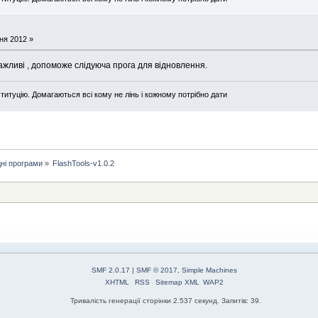
ня 2012 »
ажливі , допоможе слідуюча прога для відновлення.
титуцію. Домагаються всі кому не лінь і кожному потрібно дати
ні програми
»
FlashTools-v1.0.2
SMF 2.0.17
|
SMF © 2017
,
Simple Machines
XHTML
RSS
Sitemap XML
WAP2
Тривалість генерації сторінки 2.537 секунд. Запитів: 39.