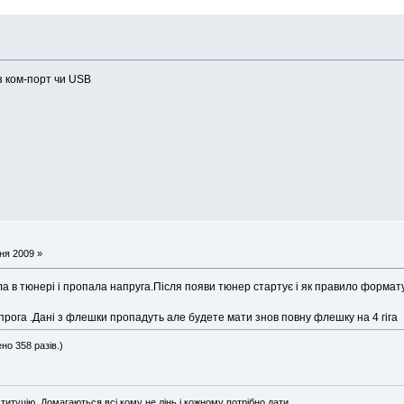
ез ком-порт чи USB
ня 2009 »
 в тюнері і пропала напруга.Після появи тюнер стартує і як правило форматує
рога .Дані з флешки пропадуть але будете мати знов повну флешку на 4 гіга
но 358 разів.)
титуцію. Домагаються всі кому не лінь і кожному потрібно дати