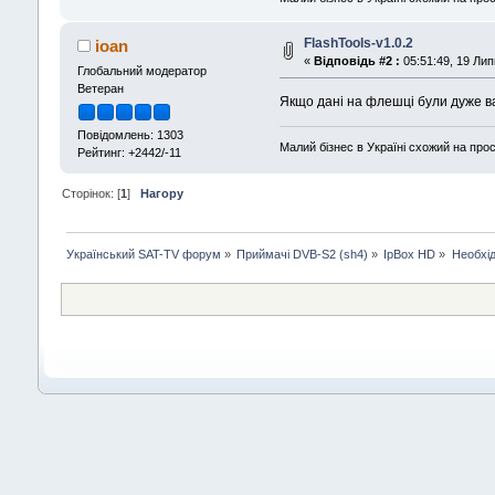
FlashTools-v1.0.2
ioan
«
Відповідь #2 :
05:51:49, 19 Лип
Глобальний модератор
Ветеран
Якщо дані на флешці були дуже в
Повідомлень: 1303
Малий бізнес в Україні схожий на прос
Рейтинг: +2442/-11
Сторінок: [
1
]
Нагору
Український SAT-TV форум
»
Приймачі DVB-S2 (sh4)
»
IpBox HD
»
Необхід