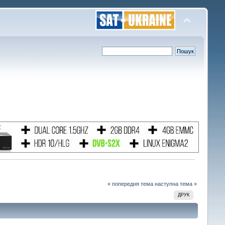
« попередня тема
наступна тема »
ДРУК