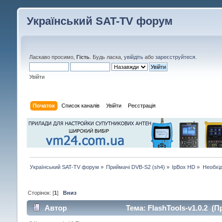
Український SAT-TV форум
Ласкаво просимо,
Гість
. Будь ласка,
увійдіть
або
зареєструйтеся
.
Увійти
Початок
Список каналів
Увійти
Реєстрація
Український SAT-TV форум
»
Приймачі DVB-S2 (sh4)
»
IpBox HD
»
Необхід
Сторінок: [
1
]
Вниз
Автор
Тема: FlashTools-v1.0.2 (П