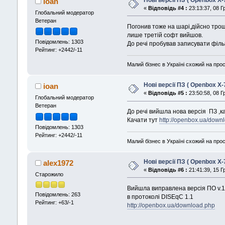
Нові версії ПЗ ( Openbox X-
ioan
«
Відповідь #4 :
23:13:37, 08 Г
Глобальний модератор
Ветеран
Погонив тоже на шарі,дійсно трош
лише третій софт вийшов.
Повідомлень: 1303
До речі пробував записувати філ
Рейтинг: +2442/-11
Малий бізнес в Україні схожий на прос
Нові версії ПЗ ( Openbox X-
ioan
«
Відповідь #5 :
23:50:58, 08 Г
Глобальний модератор
Ветеран
До речі вийшла нова версія ПЗ ,
Качати тут
http://openbox.ua/down
Повідомлень: 1303
Рейтинг: +2442/-11
Малий бізнес в Україні схожий на прос
Нові версії ПЗ ( Openbox X-
alex1972
«
Відповідь #6 :
21:41:39, 15 Г
Старожило
Вийшла виправлена версія ПО v.1
Повідомлень: 263
в протоколі DISEqC 1.1
Рейтинг: +63/-1
http://openbox.ua/download.php