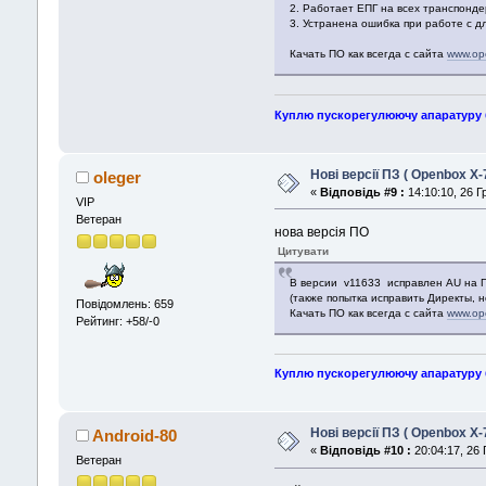
2. Работает ЕПГ на всех транспонде
3. Устранена ошибка при работе с 
Качать ПО как всегда с сайта
www.op
Куплю пускорегулюючу апаратуру б\
Нові версії ПЗ ( Openbox X-
oleger
«
Відповідь #9 :
14:10:10, 26 Г
VIP
Ветеран
нова версія ПО
Цитувати
В версии v11633 исправлен AU на П
(также попытка исправить Директы, 
Повідомлень: 659
Качать ПО как всегда с сайта
www.op
Рейтинг: +58/-0
Куплю пускорегулюючу апаратуру б\
Нові версії ПЗ ( Openbox X-
Android-80
«
Відповідь #10 :
20:04:17, 26 
Ветеран