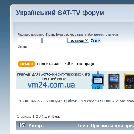
Український SAT-TV форум
Ласкаво просимо,
Гість
. Будь ласка,
увійдіть
або
зареєструйтеся
.
Увійти
Початок
Список каналів
Увійти
Реєстрація
Український SAT-TV форум
»
Приймачі DVB-S/S2
»
Openbox
»
X-730, 750
Сторінок: [
1
]
2
3
4
...
9
Вниз
Автор
Тема: Прошивка для прийм