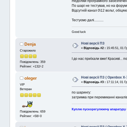
Недоліки програмного забезпеченн
По шарі не тестував, но на форум
Відсутній канал 0\12 вольт, обіця
Тестуємо далі...........
Good luck
Нові версії ПЗ
Denja
«
Відповідь #2 :
15:45:51, 01 Г
Старожило
І до нас приїхали вже! Красиві... 
Повідомлень: 359
Рейтинг: +132/-2
Нові версії ПЗ ( Openbox X-
oleger
«
Відповідь #3 :
17:11:14, 01 Г
VIP
Ветеран
по шарингу:
затримка при перемиканнi каналiв
Куплю пускорегулюючу апаратуру б\
Повідомлень: 659
Рейтинг: +58/-0