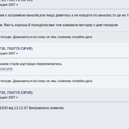
730, 750/770 CIPVR)
рудня 2007 »
ки є затримкою каналів,але якщо дивитись а не клацати по каналах,то це не та
ьм .Якість хороша.В понеділок вже теж замовили моторку з цим тюнером
титуцію. Домагаються всі кому не лінь і кожному потрібно дати
730, 750/770 CIPVR)
рудня 2007 »
канали стали шустріше переключатись
load.php
титуцію. Домагаються всі кому не лінь і кожному потрібно дати
730, 750/770 CIPVR)
рудня 2007 »
1630 від 13.12.07 Виправлена помилка