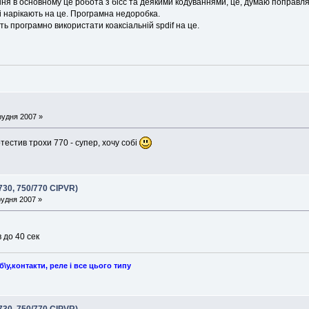
я в основному це робота з бісс та деякими кодуваннями, це, думаю поправлят
і нарікають на це. Програмна недоробка.
ють програмно використати коаксіальній spdif на це.
рудня 2007 »
потестив трохи 770 - супер, хочу собі
730, 750/770 CIPVR)
рудня 2007 »
 до 40 сек
у,контакти, реле і все цього типу