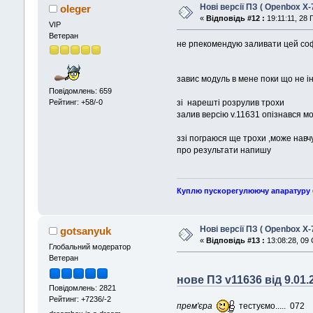
Нові версії ПЗ ( Openbox X-
oleger
«
Відповідь #12 :
19:11:11, 28 
VIP
Ветеран
не рпекомендую заливати цей со
завис модуль в мене поки що не ін
Повідомлень: 659
Рейтинг: +58/-0
зі нарешті розрулив трохи
залив версію v.11631 опізнався мо
ззі пограюся ще трохи ,може навч
про результати напишу
Куплю пускорегулюючу апаратуру б\
Нові версії ПЗ ( Openbox X-
gotsanyuk
«
Відповідь #13 :
13:08:28, 09 
Глобальний модератор
Ветеран
нове ПЗ v11636 від 9.01.
Повідомлень: 2821
Рейтинг: +7236/-2
прем'єра
тестуємо..... 072