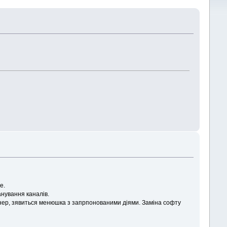
е.
анування каналів.
нер, зявиться менюшка з запрпонованими діями. Заміна софту