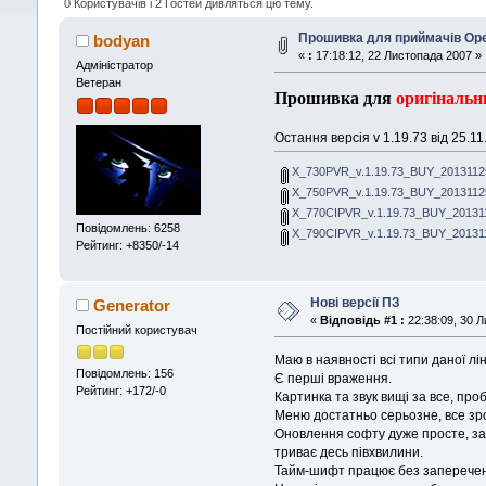
0 Користувачів і 2 Гостей дивляться цю тему.
Прошивка для приймачів Open
bodyan
«
:
17:18:12, 22 Листопада 2007 »
Адміністратор
Ветеран
Прошивка для
оригінальн
Остання версія v 1.19.73 від 25.1
X_730PVR_v.1.19.73_BUY_20131125.
X_750PVR_v.1.19.73_BUY_20131125.
X_770CIPVR_v.1.19.73_BUY_2013112
Повідомлень: 6258
X_790CIPVR_v.1.19.73_BUY_2013112
Рейтинг: +8350/-14
Нові версії ПЗ
Generator
«
Відповідь #1 :
22:38:09, 30 Л
Постійний користувач
Маю в наявності всі типи даної лін
Повідомлень: 156
Є перші враження.
Рейтинг: +172/-0
Картинка та звук вищі за все, про
Меню достатньо серьозне, все зроз
Оновлення софту дуже просте, за
триває десь півхвилини.
Тайм-шифт працює без заперечен