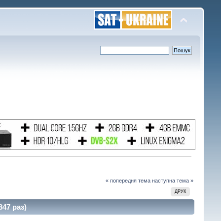
« попередня тема
наступна тема »
ДРУК
47 раз)