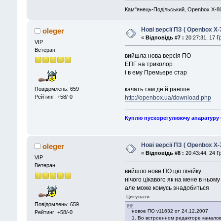
Кам"янець-Подільський, Openbox X-8
Нові версії ПЗ ( Openbox X-
oleger
«
Відповідь #7 :
20:27:31, 17 Г
VIP
Ветеран
вийшла нова версія ПО
ЕПГ на триколор
і в ему Премьере стар
Повідомлень: 659
качать там де й раніше
Рейтинг: +58/-0
http://openbox.ua/download.php
Куплю пускорегулюючу апаратуру б\
Нові версії ПЗ ( Openbox X-
oleger
«
Відповідь #8 :
20:43:44, 24 Г
VIP
Ветеран
вийшло нове ПО цю лінійку
нічого цікавого як на мене в ньом
але може комусь знадобиться
Цитувати
Повідомлень: 659
новое ПО v11632 от 24.12.2007
Рейтинг: +58/-0
1. Во встроенном редакторе каналов