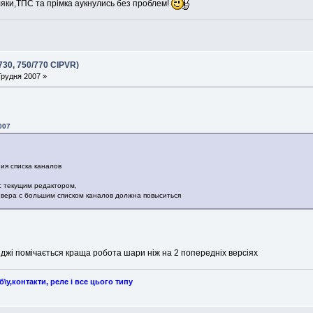
яки,ТПС та прімка аукнулись без проблем!
730, 750/770 CIPVR)
Грудня 2007 »
007
ия списка каналов
с текущим редактором,
ивера с большим списком каналов должна повыситься
іджі помічається краща робота шари ніж на 2 попередніх версіях
у,контакти, реле і все цього типу