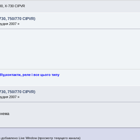
00, X-730 CIPVR
730, 750/770 CIPVR)
рудня 2007 »
у,контакти, реле і все цього типу
730, 750/770 CIPVR)
рудня 2007 »
у нема
 добавлено Live Window (просмотр текущего канала)