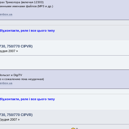
рах Триколора (включая 12303)
длинными именами файлов (MP3 и др.)
enbox.ua
у,контакти, реле і все цього типу
730, 750/770 CIPVR)
рудня 2007 »
ольсат и DigiTV
но к сожалению пока неудачная)
enbox.ua
у,контакти, реле і все цього типу
730, 750/770 CIPVR)
Грудня 2007 »