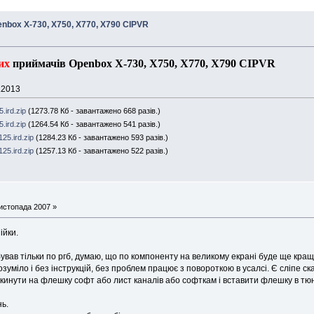
box X-730, X750, X770, X790 CIPVR
их
приймачів Openbox X-730, X750, X770, X790 CIPVR
1.2013
ird.zip
(1273.78 Кб - завантажено 668 разів.)
ird.zip
(1264.54 Кб - завантажено 541 разів.)
5.ird.zip
(1284.23 Кб - завантажено 593 разів.)
5.ird.zip
(1257.13 Кб - завантажено 522 разів.)
истопада 2007 »
ійки.
бував тільки по ргб, думаю, що по компоненту на великому екрані буде ще кращ
уміло і без інструкцій, без проблем працює з повороткою в усалсі. Є сліпе ск
кинути на флешку софт або лист каналів або софткам і вставити флешку в тю
ь.