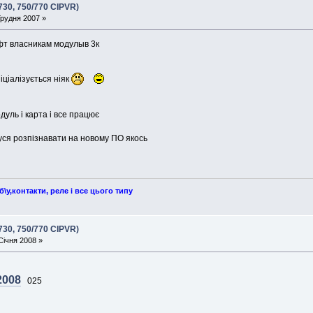
730, 750/770 CIPVR)
Грудня 2007 »
фт власникам модулыв 3к
іціалізується ніяк
дуль і карта і все працює
уся розпізнавати на новому ПО якось
у,контакти, реле і все цього типу
730, 750/770 CIPVR)
Січня 2008 »
2008
025