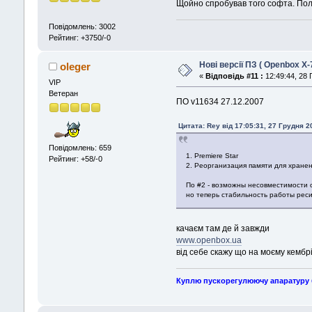
Щойно спробував того софта. Пол
Повідомлень: 3002
Рейтинг: +3750/-0
Нові версії ПЗ ( Openbox X-
oleger
«
Відповідь #11 :
12:49:44, 28 
VIP
Ветеран
ПО v11634 27.12.2007
Цитата: Rey від 17:05:31, 27 Грудня 2
Повідомлень: 659
1. Premiere Star
Рейтинг: +58/-0
2. Реорганизация памяти для хранен
По #2 - возможны несовместимости 
но теперь стабильность работы рес
качаєм там де й завжди
www.openbox.ua
від себе скажу що на моєму кембр
Куплю пускорегулюючу апаратуру б\