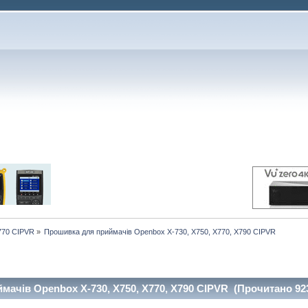
/770 CIPVR
»
Прошивка для приймачів Openbox X-730, X750, X770, X790 CIPVR
ачів Openbox X-730, X750, X770, X790 CIPVR (Прочитано 923