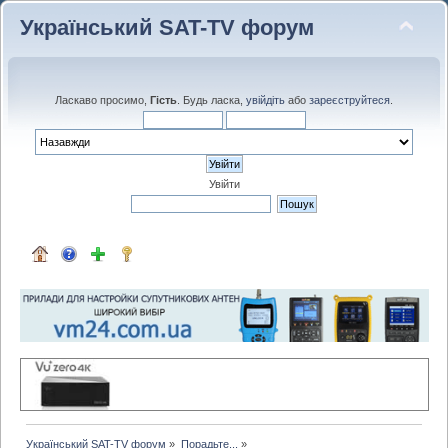
Український SAT-TV форум
Ласкаво просимо,
Гість
. Будь ласка,
увійдіть
або
зареєструйтеся
.
Увійти
Український SAT-TV форум
»
Порадьте...
»