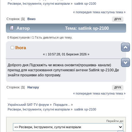
Ресівери, Інструменти, супутні матеріали
»
satlink sp-2100
« попередня тема
наступна тема »
Сторінок: [
1
]
Вниз
ДРУК
Автор
Тема: satlink sp-2100
(Прочитано 2369 раз)
0 Користувачів і 1 Гість дивляться цю тему.
Ihora
«
:
10:57:28, 01 Березня 2026 »
Доброго дня.Підскажіть чи можна оновити(прошивка- канали)
прилад для настроювання супутникової антени Satlink sp-2100.Де
знайти прошивки або програму.
Сторінок: [
1
]
Нагору
ДРУК
« попередня тема
наступна тема »
Український SAT-TV форум
»
Порадьте...
»
Ресівери, Інструменти, супутні матеріали
»
satlink sp-2100
Перейти до: