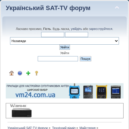
Український SAT-TV форум
Ласкаво просимо,
Гість
. Будь ласка,
увійдіть
або
зареєструйтеся
.
Увійти
Український SAT-TV форум
»
Технічний відділ
»
Майстерня
»