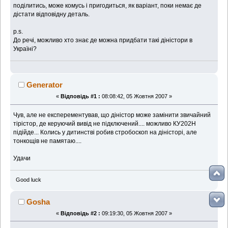
поділитись, може комусь і пригодиться, як варіант, поки немає де
дістати відповідну деталь.
p.s.
До речі, можливо хто знає де можна придбати такі діністори в
Україні?
Generator
«
Відповідь #1 :
08:08:42, 05 Жовтня 2007 »
Чув, але не експерементував, що діністор може замінити звичайний
тірістор, де керуючий вивід не підключений.... можливо КУ202Н
підійде... Колись у дитинстві робив стробоскоп на діністорі, але
тонкощів не памятаю....
Удачи
Good luck
Gosha
«
Відповідь #2 :
09:19:30, 05 Жовтня 2007 »