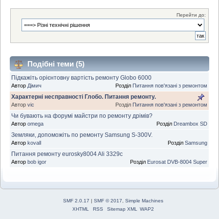
Перейти до:
Подібні теми (5)
Підкажіть орієнтовну вартість ремонту Globo 6000
Автор
Дімич
Розділ
Питання пов'язані з ремонтом
Характерні несправності Глобо. Питання ремонту.
Автор
vic
Розділ
Питання пов'язані з ремонтом
Чи бувають на форумі майстри по ремонту дрімів?
Автор
omega
Розділ
Dreambox SD
Земляки, допоможіть по ремонту Samsung S-300V.
Автор
kovall
Розділ
Samsung
Питання ремонту eurosky8004 Ali 3329c
Автор
bob igor
Розділ
Eurosat DVB-8004 Super
SMF 2.0.17
|
SMF © 2017
,
Simple Machines
XHTML
RSS
Sitemap XML
WAP2