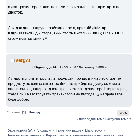
а два тразистора, якщо не помиляюсь заміняють тирістор, а не
діністор.
Для довідки - напруга пробою(напруга, при якій діністор
відкривається) діністора, який стоїть в котлі (К2000G) біля 200В, і
струм номінальний 2А
serg71
«
Відповідь #4 :
17:53:55, 07 Листопада 2008 »
А якщо напрягти мозги , и подумати про що вчили у технарі по
предмету основи єлектротехніки , то прийде на думку смхема з
аналогом і однопереходного транзистора і денистора і теристора ,
треда лише застосувати транзистори на підходящу напругу і все
буде добре.
Сторінок: [
1
]
Нагору
ДРУК
« попередня тема
наступна тема »
Український SAT-TV форум
»
Технічний відділ
»
Майстерня
»
Різні технічні рішення
»
Варіант ремонту запалювання в настінних котлах