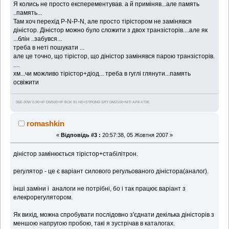
Я колись не просто експерементував. а й приміняв...але память
..память...
Там хоч перехід P-N-P-N, але просто тірістором не замінявся
діністор. Діністор можно було сложити з двох транзісторів....але як
...блін ..забувся...
треба в неті пошукати ...
але це точно, що тірістор, що діністор замінявся парою транзісторів.
....
хм...чи можливо тірістор+діод... треба в гуглі глянути...память
освіжити
36Е-30W 0.90+IP DM500+IP BOX 91 HD+STRONG SRT DM2100+MTI AP8-XT2E
romashkin
«
Відповідь #3 :
20:57:38, 05 Жовтня 2007 »
діністор замінюється тірістор+стабілітрон.
регулятор - це є варіант силового регульованого діністора(аналог).
інші заміни і аналоги не потрібні, бо і так працює варіант з
елекрорегулятором.
Як вихід, можна спробувати послідовно з'єднати декілька діністорів з
меншою напругою пробою, такі я зустрічав в каталогах.