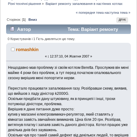
Різні технічні рішення
»
Варіант ремонту запалювання в настінних котлах
« попередня тема
наступна тема »
Сторінок: [
1
]
Вниз
ДРУК
Автор
Тема: Варіант ремонту
запалювання в настінних котлах (Прочитано 2378
0 Користувачів і 1 Гість дивляться цю тему.
раз)
romashkin
«
:
12:37:10, 04 Жовтня 2007 »
Нещодавно мав проблему зі своїм котлом Beretta. Прослужив він мені
майже 4 роки без проблем, а тут перед початком опалювального
сезону вирішив мені попортити нерви.
Перестало працювати запалювання газу. Розібравши схему, виявив,
що вийшов з ладу діністор k2000G.
Оскільки придбати дану штуковину, як в принципі і інші, трохи
потужніші діністори, проблема.
Вирішив я дане питання дуже просто:
купив у магазині електровимикач-регулятор, який ставлять у
кімнатах замість звичайних вимикачів. Ціна біля 20 грн. Розібрав,
витягнув платку і запаяв замість даного діністора. Котел працює уже
декілька днів без зауважень.
Оскільки чув про такий самий дефект від декількох людей, то вирішив