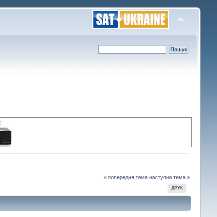
« попередня тема
наступна тема »
ДРУК