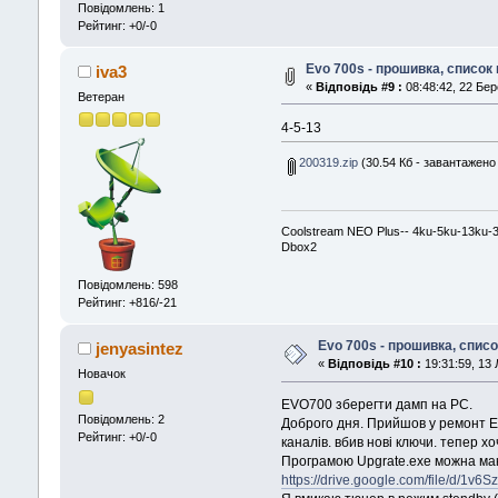
Повідомлень: 1
Рейтинг: +0/-0
Evo 700s - прошивка, список 
iva3
«
Відповідь #9 :
08:48:42, 22 Бер
Ветеран
4-5-13
200319.zip
(30.54 Кб - завантажено 
Coolstream NEO Plus-- 4ku-5ku-13ku-
Dbox2
Повідомлень: 598
Рейтинг: +816/-21
Evo 700s - прошивка, списо
jenyasintez
«
Відповідь #10 :
19:31:59, 13 
Новачок
EVO700 зберегти дамп на PC.
Повідомлень: 2
Доброго дня. Прийшов у ремонт EV
Рейтинг: +0/-0
каналів. вбив нові ключи. тепер х
Програмою Upgrate.exe можна мак
https://drive.google.com/file/d/