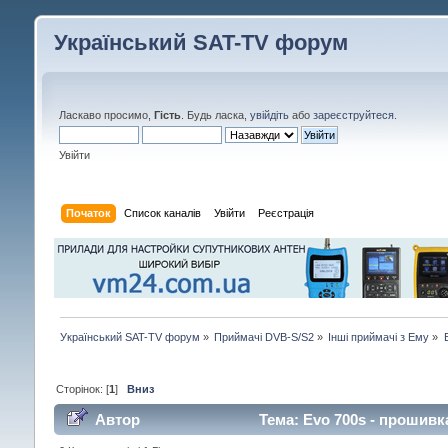
Український SAT-TV форум
Ласкаво просимо,
Гість
. Будь ласка,
увійдіть
або
зареєструйтеся
.
Увійти
Початок
Список каналів
Увійти
Реєстрація
Український SAT-TV форум
»
Приймачі DVB-S/S2
»
Інші приймачі з Ему
»
Сторінок: [
1
]
Вниз
Автор
Тема: Evo 700s - прошивка