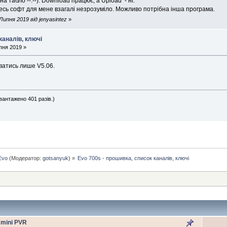
а табло --:--). Download працює, а Upload - ні.
есь софт для мене взагалі незрозуміло. Можливо потрібна інша програма.
ипня 2019 від jenyasintez
»
каналів, ключі
пня 2019 »
ватись лише V5.06.
вантажено 401 разів.)
Evo
(Модератор:
gotsanyuk
) »
Evo 700s - прошивка, список каналів, ключі
 mini PVR