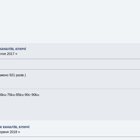
каналів, ключі
втня 2017 »
ажено 921 разів.)
36ku-75ku-85ku-90c-90ku
к каналів, ключі
ервня 2018 »