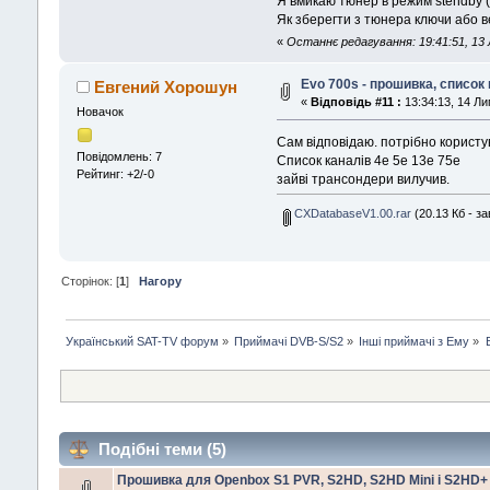
Я вмикаю тюнер в режим stendby (н
Як зберегти з тюнера ключи або в
«
Останнє редагування: 19:41:51, 13 Л
Evo 700s - прошивка, список 
Евгений Хорошун
«
Відповідь #11 :
13:34:13, 14 Ли
Новачок
Сам вiдповiдаю. потрiбно користу
Повідомлень: 7
Список каналiв 4e 5e 13e 75e
Рейтинг: +2/-0
зайвi трансондери вилучив.
CXDatabaseV1.00.rar
(20.13 Кб - за
Сторінок: [
1
]
Нагору
Український SAT-TV форум
»
Приймачі DVB-S/S2
»
Інші приймачі з Ему
»
Подібні теми (5)
Прошивка для Openbox S1 PVR, S2HD, S2HD Mini і S2HD+