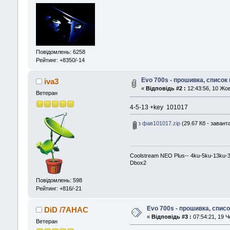
Повідомлень: 6258
Рейтинг: +8350/-14
Evo 700s - прошивка, список 
iva3
«
Відповідь #2 :
12:43:56, 10 Жо
Ветеран
4-5-13 +key 101017
з фав101017.zip
(29.67 Кб - завант
Coolstream NEO Plus-- 4ku-5ku-13ku-
Dbox2
Повідомлень: 598
Рейтинг: +816/-21
Evo 700s - прошивка, списо
DiD /7AHAC
«
Відповідь #3 :
07:54:21, 19 Ч
Ветеран