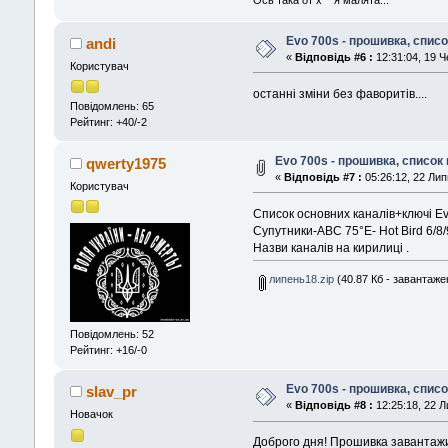
Evo 700s - прошивка, списо
andi
«
Відповідь #6 :
12:31:04, 19 Ч
Користувач
останні зміни без фаворитів....
Повідомлень: 65
Рейтинг: +40/-2
Evo 700s - прошивка, список 
qwerty1975
«
Відповідь #7 :
05:26:12, 22 Лип
Користувач
Cписок основних каналів+ключі E
Супутники-ABC 75°E- Hot Bird 6/8/9
Назви каналів на кирилиці .
липень18.zip
(40.87 Кб - завантажен
Повідомлень: 52
Рейтинг: +16/-0
Evo 700s - прошивка, списо
slav_pr
«
Відповідь #8 :
12:25:18, 22 Л
Новачок
Доброго дня! Прошивка завантажил