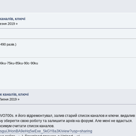
каналів, ключі
езня 2019 »
490 разів.)
36ku-75ku-85ku-90c-90ku
к каналів, ключі
Липня 2019 »
O700s. я його відремонтувал, залив старий список каналов и ключи. видалив
очу зберегти свою роботу та залишити архів на форумі. Але мені не вдається.
симум считати список каналов.
1v6SzsguiJHonBA9eHq5wExe_5kGY8a3K/view?usp=sharing