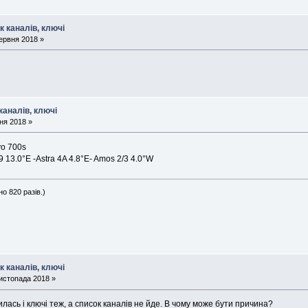
к каналів, ключі
ервня 2018 »
каналів, ключі
ня 2018 »
vo 700s
 13.0°E -Astra 4A 4.8°E- Amos 2/3 4.0°W
о 820 разів.)
к каналів, ключі
истопада 2018 »
ась і ключі теж, а список каналів не йде. В чому може бути причина?