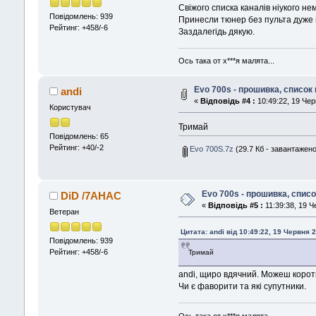
Свіжого списка каналів ніукого не
Повідомлень: 939
Принесли тюнер без пульта дуже 
Рейтинг: +458/-6
Заздалегідь дякую.
Ось така от х***я малята...
Evo 700s - прошивка, список 
andi
«
Відповідь #4 :
10:49:22, 19 Чер
Користувач
Тримай
Повідомлень: 65
Рейтинг: +40/-2
Evo 700S.7z
(29.7 Кб - завантажено
Evo 700s - прошивка, списо
DiD /7AHAC
«
Відповідь #5 :
11:39:38, 19 Ч
Ветеран
Цитата: andi від 10:49:22, 19 Червня 
Повідомлень: 939
Рейтинг: +458/-6
Тримай
andi, щиро вдячний. Можеш коротк
Чи є фаворити та які супутники.
Ось така от х***я малята...