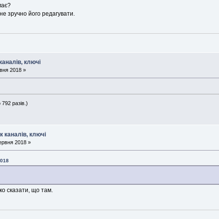
має?
не зручно його редагувати.
каналів, ключі
вня 2018 »
 792 разів.)
к каналів, ключі
ервня 2018 »
2018
о сказати, що там.