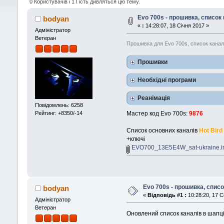
0 Користувачів і 1 Гість дивляться цю тему.
Evo 700s - прошивка, список 
bodyan
«
:
14:28:07, 18 Січня 2017 »
Адміністратор
Ветеран
Прошивка для Evo 700s, список каналів,
Прошивки
Необхідні програми
Реанімація
Повідомлень: 6258
Мастер код Evo 700s:
9876
Рейтинг: +8350/-14
Cписок основних каналів
Hot Bird
+ключі
EVO700_13E5E4W_sat-ukraine.in
Evo 700s - прошивка, списо
bodyan
«
Відповідь #1 :
10:28:20, 17 С
Адміністратор
Ветеран
Оновлений список каналів в шапці