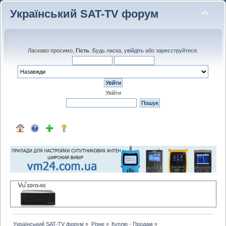
Український SAT-TV форум
Ласкаво просимо,
Гість
. Будь ласка,
увійдіть
або
зареєструйтеся
.
Увійти
Український SAT-TV форум
»
Різне
»
Куплю - Продам
»