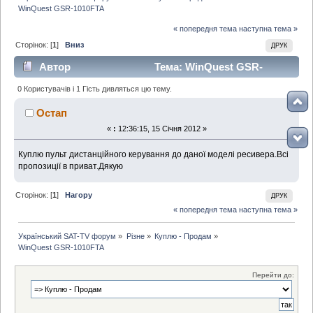
WinQuest GSR-1010FTA
« попередня тема
наступна тема »
Сторінок: [
1
]
Вниз
ДРУК
Автор
Тема: WinQuest GSR-
1010FTA (Прочитано 2698 раз)
0 Користувачів і 1 Гість дивляться цю тему.
Остап
«
:
12:36:15, 15 Січня 2012 »
Куплю пульт дистанційного керування до даної моделі ресивера.Всі
пропозиції в приват.Дякую
Сторінок: [
1
]
Нагору
ДРУК
« попередня тема
наступна тема »
Український SAT-TV форум
»
Різне
»
Куплю - Продам
»
WinQuest GSR-1010FTA
Перейти до: