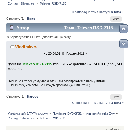
Comag / Silvercrest
»
Televes RSD-7115
« попередня тема
наступна тема »
Сторінок: [
1
]
Вниз
ДРУК
Автор
Тема: Televes RSD-7115
(Прочитано 3338 раз)
0 Користувачів і 1 Гість дивляться цю тему.
Vladimir-rv
«
:
20:50:31, 04 Грудня 2011 »
Дамп на
Televes RSD-7115
клон SL65A,флешка S29AL016D,проц ALi
M3329 B1
Mене не інтересує думка людей, які розбираются в цьому питані.
Тільки тих, хто самі що-небудь зробили (А. Ейнштейн)
Сторінок: [
1
]
Нагору
ДРУК
« попередня тема
наступна тема »
Український SAT-TV форум
»
Приймачі DVB-S/S2
»
Інші приймачі з Ему
»
Comag / Silvercrest
»
Televes RSD-7115
Перейти до: