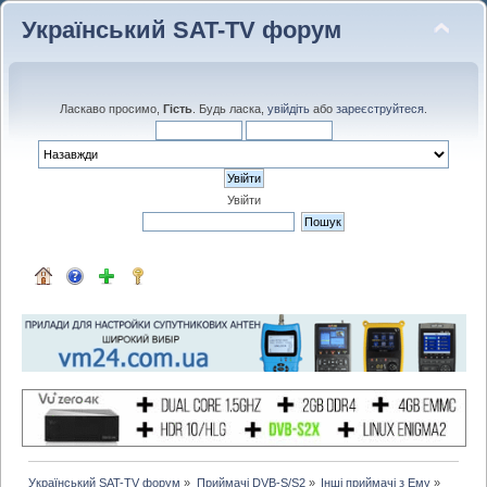
Український SAT-TV форум
Ласкаво просимо,
Гість
. Будь ласка,
увійдіть
або
зареєструйтеся
.
Увійти
Український SAT-TV форум
»
Приймачі DVB-S/S2
»
Інші приймачі з Ему
»