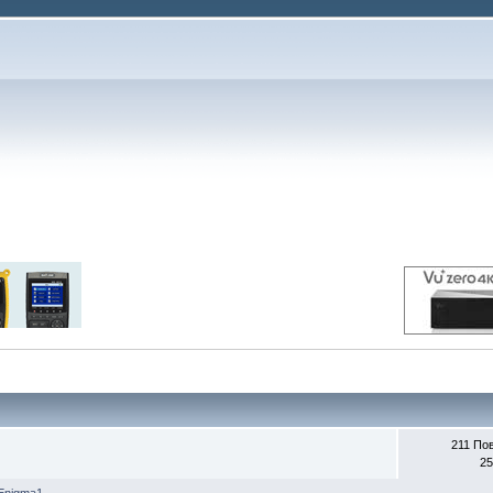
211 По
25
Enigma1