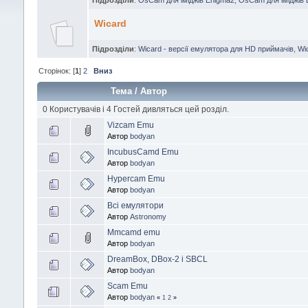
Wicard
Підрозділи
:
Wicard - версії емулятора для HD приймачів
,
Wi
Сторінок: [
1
]
2
Вниз
Тема
/
Автор
0 Користувачів і 4 Гостей дивляться цей розділ.
Vizcam Emu
Автор
bodyan
IncubusCamd Emu
Автор
bodyan
Hypercam Emu
Автор
bodyan
Всі емулятори
Автор
Astronomy
Mmcamd emu
Автор
bodyan
DreamBox, DBox-2 і SBCL
Автор
bodyan
Scam Emu
Автор
bodyan
«
1
2
»