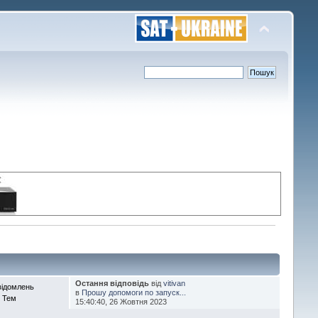
Остання відповідь
від
vitivan
відомлень
в
Прошу допомоги по запуск...
 Тем
15:40:40, 26 Жовтня 2023