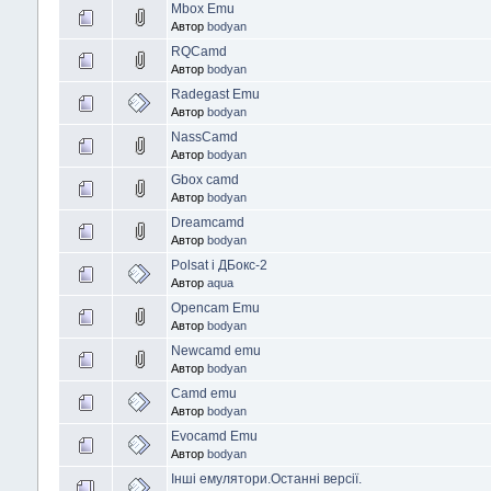
Mbox Emu
Автор
bodyan
RQCamd
Автор
bodyan
Radegast Emu
Автор
bodyan
NassCamd
Автор
bodyan
Gbox camd
Автор
bodyan
Dreamcamd
Автор
bodyan
Polsat і ДБокс-2
Автор
aqua
Opencam Emu
Автор
bodyan
Newcamd emu
Автор
bodyan
Camd emu
Автор
bodyan
Evocamd Emu
Автор
bodyan
Інші емулятори.Останні версії.