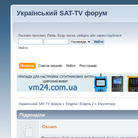
Український SAT-TV форум
Ласкаво просимо,
Гість
. Будь ласка,
увійдіть
або
зареєструйтеся
.
Увійти
Початок
Список каналів
Увійти
Реєстрація
Український SAT-TV форум
»
Enigma / Enigma 2
»
Емулятори
Підрозділи
Oscam
Підрозділи
:
OsCam для іміджів Enigma2
,
OsCam для іміджів 