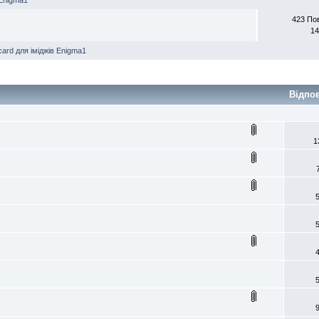
423 По
14
card для іміджів Enigma1
Відпо
1