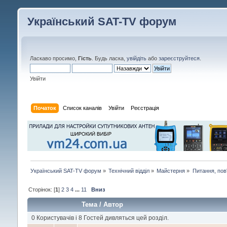
Український SAT-TV форум
Ласкаво просимо,
Гість
. Будь ласка,
увійдіть
або
зареєструйтеся
.
Увійти
Початок
Список каналів
Увійти
Реєстрація
Український SAT-TV форум
»
Технічний відділ
»
Майстерня
»
Питання, пов
Сторінок: [
1
]
2
3
4
...
11
Вниз
Тема
/
Автор
0 Користувачів і 8 Гостей дивляться цей розділ.