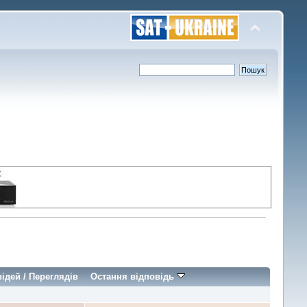
відей
/
Переглядів
Остання відповідь