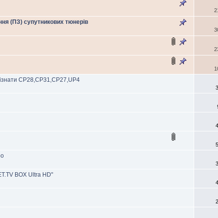
2
ня (ПЗ) супутникових тюнерів
3
2
1
ізнати CP28,CP31,CP27,UP4
bo
T.TV BOX Ultra HD"