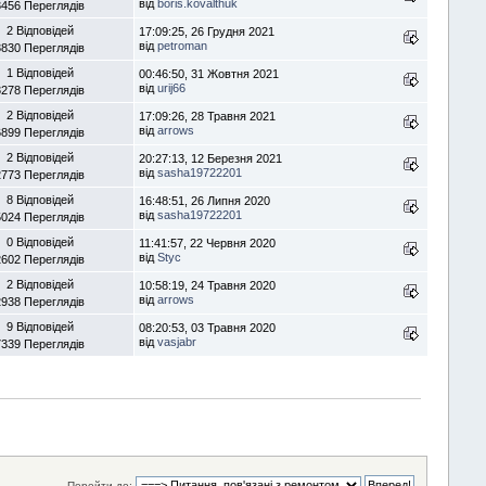
від
boris.kovalthuk
3456 Переглядів
2 Відповідей
17:09:25, 26 Грудня 2021
від
petroman
3830 Переглядів
1 Відповідей
00:46:50, 31 Жовтня 2021
від
urij66
3278 Переглядів
2 Відповідей
17:09:26, 28 Травня 2021
від
arrows
6899 Переглядів
2 Відповідей
20:27:13, 12 Березня 2021
від
sasha19722201
2773 Переглядів
8 Відповідей
16:48:51, 26 Липня 2020
від
sasha19722201
5024 Переглядів
0 Відповідей
11:41:57, 22 Червня 2020
від
Styc
2602 Переглядів
2 Відповідей
10:58:19, 24 Травня 2020
від
arrows
2938 Переглядів
9 Відповідей
08:20:53, 03 Травня 2020
від
vasjabr
7339 Переглядів
Перейти до: