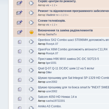
Сервіс-центри по ремонту.
Автор
vic
«
1
2
»
Pемонт та відновлення программного забезпечен
Автор
Vladimir-rv
«
1
2
3
»
Схеми телевізорів.
Автор
vic
«
1
2
»
Визначення та заміна радіоелементів
Автор
SashaTv
Openbox SX2 Combo шасі ST096MH допоможіть вп
Автор
Rostyk.07
OpenFox X6M Combo допоможіть впізнати C11,R4
Автор
Rostyk.07
Приставка H96 MAX заміна DC-DC SOT23-5
Автор
Igor1031
Qsat Q-07.Q-11 DC/DC шим 12 на 5 вольт
Автор
Diller
Шукаю прошивку для Sat Integral SP-1329 HD Com
Автор
uzer2002
Шукаю прошивку для тв бокса smart tv "INEXT SWEE
Автор
uzer2002
Satcom 4050 HD Немає 14 в
Автор
sasha19722201
Amiko A3 Combo.