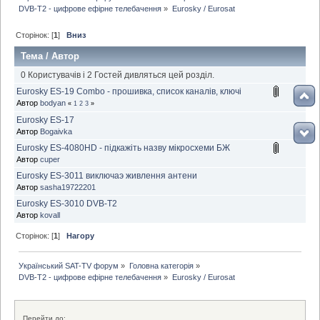
DVB-T2 - цифрове ефірне телебачення
»
Eurosky / Eurosat
Сторінок: [
1
]
Вниз
Тема
/
Автор
0 Користувачів і 2 Гостей дивляться цей розділ.
Eurosky ES-19 Combo - прошивка, список каналів, ключі
Автор
bodyan
«
1
2
3
»
Eurosky ES-17
Автор
Bogaivka
Eurosky ES-4080HD - підкажіть назву мікросхеми БЖ
Автор
cuper
Eurosky ES-3011 виключаэ живлення антени
Автор
sasha19722201
Eurosky ES-3010 DVB-T2
Автор
kovall
Сторінок: [
1
]
Нагору
Український SAT-TV форум
»
Головна категорія
»
DVB-T2 - цифрове ефірне телебачення
»
Eurosky / Eurosat
Перейти до: