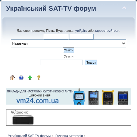
Український SAT-TV форум
Ласкаво просимо,
Гість
. Будь ласка,
увійдіть
або
зареєструйтеся
.
Увійти
Український SAT-TV форум
»
Головна категорія
»