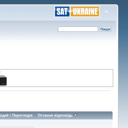
відей
/
Переглядів
Остання відповідь