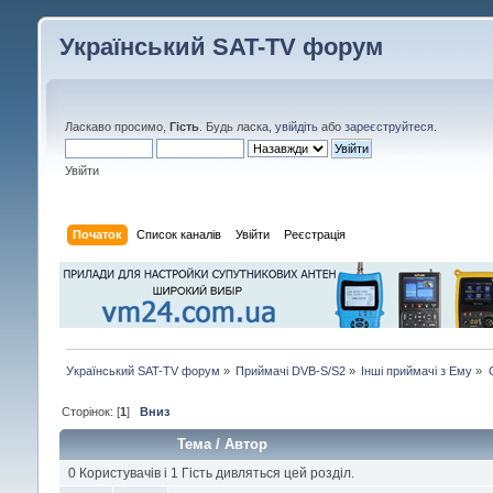
Український SAT-TV форум
Ласкаво просимо,
Гість
. Будь ласка,
увійдіть
або
зареєструйтеся
.
Увійти
Початок
Список каналів
Увійти
Реєстрація
Український SAT-TV форум
»
Приймачі DVB-S/S2
»
Інші приймачі з Ему
»
Сторінок: [
1
]
Вниз
Тема
/
Автор
0 Користувачів і 1 Гість дивляться цей розділ.