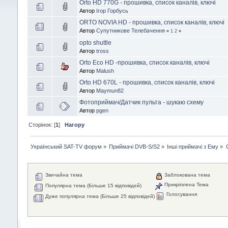
Orto HD 770G - прошивка, список каналів, ключі
Автор
Ігор Горбусь
ORTO NOVIA HD - прошивка, список каналів, ключі
Автор
Супутникове Телебачення
«
1
2
»
opto shuttle
Автор
tross
Orto Eco HD -прошивка, список каналів, ключі
Автор
Malush
Orto HD 670L - прошивка, список каналів, ключі
Автор
Maymun82
Фотоприймач/Датчик пульта - шукаю схему
Автор
pgen
Сторінок: [
1
]
Нагору
Український SAT-TV форум
»
Приймачі DVB-S/S2
»
Інші приймачі з Ему
»
Звичайна тема
Заблокована тема
Прикріплена Тема
Популярна тема (Більше 15 відповідей)
Голосування
Дуже популярна тема (Більше 25 відповідей)