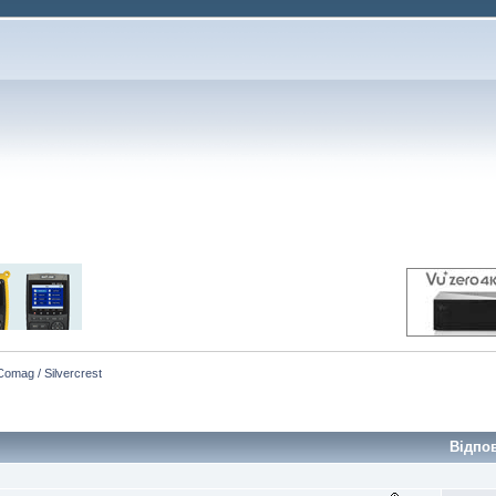
Comag / Silvercrest
Відпо