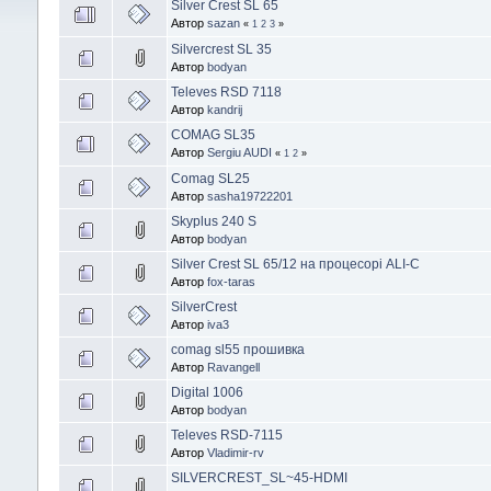
Silver Crest SL 65
Автор
sazan
«
1
2
3
»
Silvercrest SL 35
Автор
bodyan
Televes RSD 7118
Автор
kandrij
COMAG SL35
Автор
Sergiu AUDI
«
1
2
»
Comag SL25
Автор
sasha19722201
Skyplus 240 S
Автор
bodyan
Silver Crest SL 65/12 на процесорі АLI-C
Автор
fox-taras
SilverCrest
Автор
iva3
comag sl55 прошивка
Автор
Ravangell
Digital 1006
Автор
bodyan
Televes RSD-7115
Автор
Vladimir-rv
SILVERCREST_SL~45-HDMI