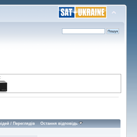
відей
/
Переглядів
Остання відповідь