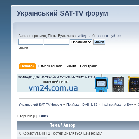
Український SAT-TV форум
Ласкаво просимо,
Гість
. Будь ласка,
увійдіть
або
зареєструйтеся
.
Увійти
Початок
Список каналів
Увійти
Реєстрація
Український SAT-TV форум
»
Приймачі DVB-S/S2
»
Інші приймачі з Ему
»
Сторінок: [
1
]
Вниз
Тема
/
Автор
0 Користувачів і 2 Гостей дивляться цей розділ.