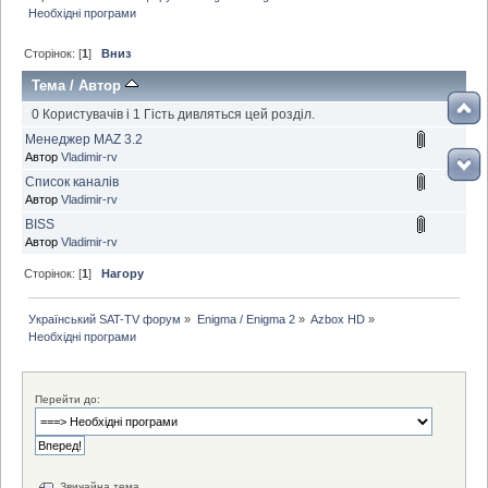
Необхідні програми
Сторінок: [
1
]
Вниз
Тема
/
Автор
0 Користувачів і 1 Гість дивляться цей розділ.
Менеджер MAZ 3.2
Автор
Vladimir-rv
Cписок каналів
Автор
Vladimir-rv
BISS
Автор
Vladimir-rv
Сторінок: [
1
]
Нагору
Український SAT-TV форум
»
Enigma / Enigma 2
»
Azbox HD
»
Необхідні програми
Перейти до:
Звичайна тема