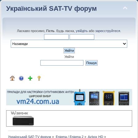
Український SAT-TV форум
Ласкаво просимо,
Гість
. Будь ласка,
увійдіть
або
зареєструйтеся
.
Увійти
Український SAT-TV форум
»
Enigma / Enigma 2
»
Azbox HD
»