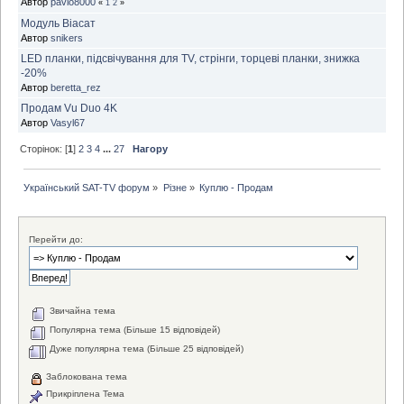
Автор
pavlo8000
«
1
2
»
Модуль Віасат
Автор
snikers
LED планки, підсвічування для TV, стрінги, торцеві планки, знижка
-20%
Автор
beretta_rez
Продам Vu Duo 4K
Автор
Vasyl67
Сторінок: [
1
]
2
3
4
...
27
Нагору
Український SAT-TV форум
»
Різне
»
Куплю - Продам
Перейти до:
Звичайна тема
Популярна тема (Більше 15 відповідей)
Дуже популярна тема (Більше 25 відповідей)
Заблокована тема
Прикріплена Тема