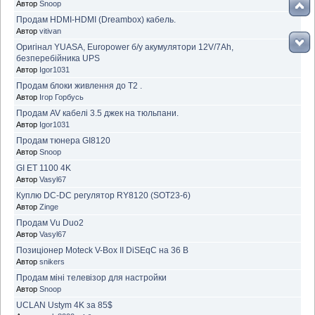
Автор
Snoop
Продам HDMI-HDMI (Dreambox) кабель.
Автор
vitivan
Оригінал YUASA, Europower б/у акумулятори 12V/7Ah,
безперебійника UPS
Автор
Igor1031
Продам блоки живлення до Т2 .
Автор
Ігор Горбусь
Продам AV кабелі 3.5 джек на тюльпани.
Автор
Igor1031
Продам тюнера GI8120
Автор
Snoop
GI ET 1100 4K
Автор
Vasyl67
Куплю DC-DC регулятор RY8120 (SOT23-6)
Автор
Zinge
Продам Vu Duo2
Автор
Vasyl67
Позиціонер Moteck V-Box II DiSEqC на 36 В
Автор
snikers
Продам міні телевізор для настройки
Автор
Snoop
UCLAN Ustym 4K за 85$