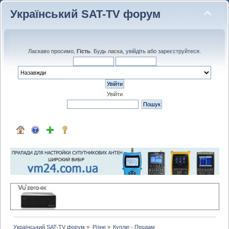
Український SAT-TV форум
Ласкаво просимо,
Гість
. Будь ласка,
увійдіть
або
зареєструйтеся
.
Увійти
Український SAT-TV форум
»
Різне
»
Куплю - Продам