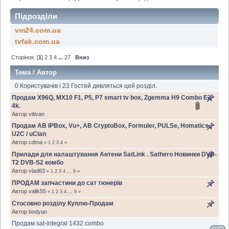
Підрозділи
vm24.com.ua
tvfak.com.ua
Сторінок: [
1
]
2
3
4
...
27
Вниз
Тема
/
Автор
0 Користувачів і 23 Гостей дивляться цей розділ.
Продам X96Q, MX10 F1, P5, P7 smart tv box, Zgemma H9 Сombo E2
4k.
Автор
vitivan
Продам AB IPBox, Vu+, AB CryptoBox, Formuler, PULSe, Homatics,
U2C / uClan
Автор
cdma
«
1
2
3
4
»
Прилади для налаштування Антени SatLink . Sathero Новинки DVB-
T2 DVB-S2 комбо
Автор
vlad63
«
1
2
3
4
...
9
»
ПРОДАМ запчастини до сат тюнерів
Автор
valik55
«
1
2
3
4
...
9
»
Стосовно розділу Куплю-Продам
Автор
bodyan
Продам sat-integral 1432 combo