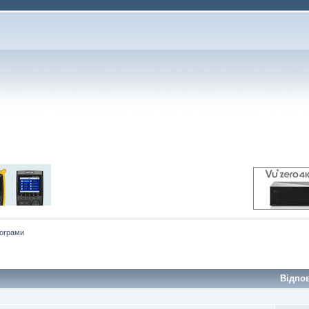
рограми
Відпо