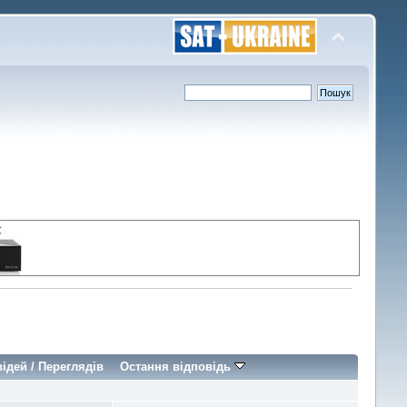
відей
/
Переглядів
Остання відповідь