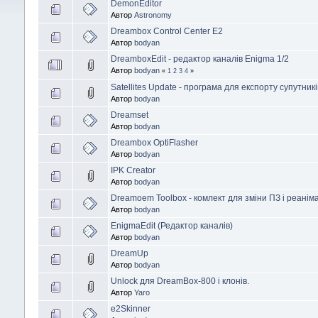
DemonEditor
Автор
Astronomy
Dreambox Control Center E2
Автор
bodyan
DreamboxEdit - редактор каналів Enigma 1/2
Автор
bodyan
«
1
2
3
4
»
Satellites Update - програма для експорту супутник
Автор
bodyan
Dreamset
Автор
bodyan
Dreambox OptiFlasher
Автор
bodyan
IPK Creator
Автор
bodyan
Dreamoem Toolbox - комлект для зміни ПЗ і реаніма
Автор
bodyan
EnigmaEdit (Редактор каналів)
Автор
bodyan
DreamUp
Автор
bodyan
Unlock для DreamBox-800 і клонів.
Автор
Yaro
e2Skinner