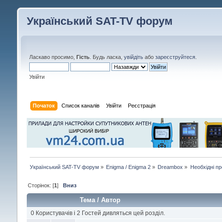
Український SAT-TV форум
Ласкаво просимо,
Гість
. Будь ласка,
увійдіть
або
зареєструйтеся
.
Увійти
Початок
Список каналів
Увійти
Реєстрація
Український SAT-TV форум
»
Enigma / Enigma 2
»
Dreambox
»
Необхідні п
Сторінок: [
1
]
Вниз
Тема
/
Автор
0 Користувачів і 2 Гостей дивляться цей розділ.