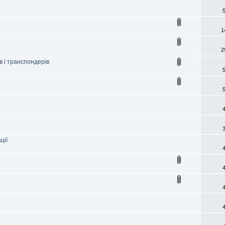
1
2
ів і транспондерів
ції